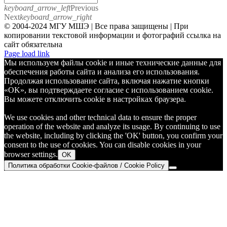
keyboard_arrow_left
Previous
Next
keyboard_arrow_right
© 2004-2024 МГУ МШЭ | Все права защищены | При
копировании текстовой информации и фотографий ссылка на
сайт обязательна
Telegram
Page load link
Мы используем файлы cookie и иные технические данные для
обеспечения работы сайта и анализа его использования.
Продолжая использование сайта, включая нажатие кнопки
«OK», вы подтверждаете согласие с использованием cookie.
Вы можете отключить cookie в настройках браузера.
We use cookies and other technical data to ensure the proper
operation of the website and analyze its usage. By continuing to use
the website, including by clicking the 'OK' button, you confirm your
consent to the use of cookies. You can disable cookies in your
browser settings.
OK
Политика обработки Cookie-файлов / Cookie Policy
Go
to
Top