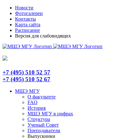
Skip
Telegram
Новости
to
Фотогалереи
content
Контакты
Карта сайта
Расписание
Версия для слабовидящих
+7 (495) 510 52 57
+7 (495) 510 52 67
МШЭ МГУ
О факультете
FAQ
История
МШЭ МГУ в цифрах
Структура
Ученый Совет
Преподаватели
Выпускники