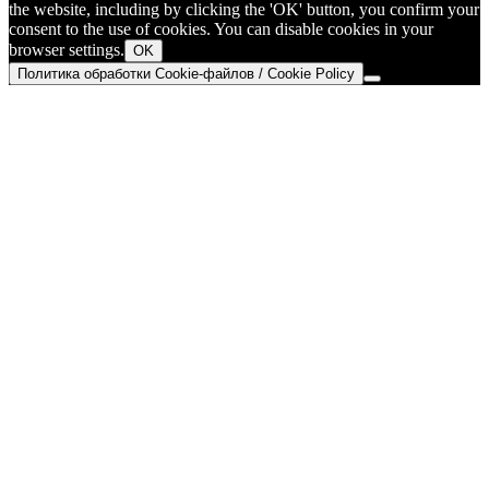
the website, including by clicking the 'OK' button, you confirm your
consent to the use of cookies. You can disable cookies in your
browser settings.
OK
Политика обработки Cookie-файлов / Cookie Policy
Go
to
Top