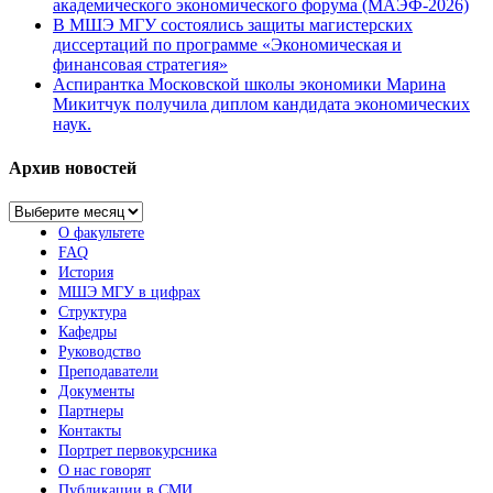
академического экономического форума (МАЭФ-2026)
В МШЭ МГУ состоялись защиты магистерских
диссертаций по программе «Экономическая и
финансовая стратегия»
Аспирантка Московской школы экономики Марина
Микитчук получила диплом кандидата экономических
наук.
Архив новостей
Архив
новостей
О факультете
FAQ
История
МШЭ МГУ в цифрах
Структура
Кафедры
Руководство
Преподаватели
Документы
Партнеры
Контакты
Портрет первокурсника
О нас говорят
Публикации в СМИ