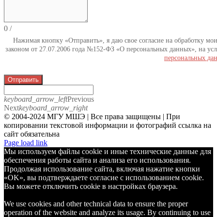
0
/
Нажимая кнопку «Отправить», я даю свое согласие на обработку мо
законом от 27.07.2006 года №152-ФЗ «О персональных данных», на усл
персональных да
Отправить
keyboard_arrow_left
Previous
Next
keyboard_arrow_right
© 2004-2024 МГУ МШЭ | Все права защищены | При
копировании текстовой информации и фотографий ссылка на
сайт обязательна
Telegram
Page load link
Мы используем файлы cookie и иные технические данные для
обеспечения работы сайта и анализа его использования.
Продолжая использование сайта, включая нажатие кнопки
«OK», вы подтверждаете согласие с использованием cookie.
Вы можете отключить cookie в настройках браузера.
We use cookies and other technical data to ensure the proper
operation of the website and analyze its usage. By continuing to use