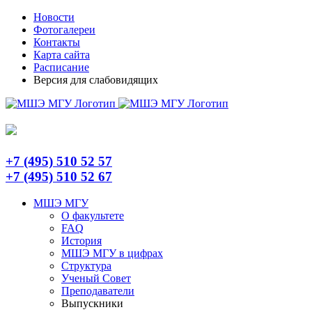
Skip
Telegram
Новости
to
Фотогалереи
content
Контакты
Карта сайта
Расписание
Версия для слабовидящих
+7 (495) 510 52 57
+7 (495) 510 52 67
МШЭ МГУ
О факультете
FAQ
История
МШЭ МГУ в цифрах
Структура
Ученый Совет
Преподаватели
Выпускники