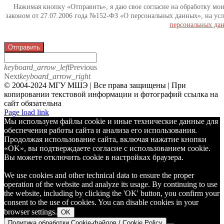
Нажимая кнопку «Отправить», я даю свое согласие на обработку мо
законом от 27.07.2006 года №152-ФЗ «О персональных данных», на усл
персональных да
Отправить
keyboard_arrow_left
Previous
Next
keyboard_arrow_right
© 2004-2024 МГУ МШЭ | Все права защищены | При
копировании текстовой информации и фотографий ссылка на
сайт обязательна
Telegram
Page load link
Мы используем файлы cookie и иные технические данные для
обеспечения работы сайта и анализа его использования.
Продолжая использование сайта, включая нажатие кнопки
«OK», вы подтверждаете согласие с использованием cookie.
Вы можете отключить cookie в настройках браузера.
We use cookies and other technical data to ensure the proper
operation of the website and analyze its usage. By continuing to use
the website, including by clicking the 'OK' button, you confirm your
consent to the use of cookies. You can disable cookies in your
browser settings.
OK
Политика обработки Cookie-файлов / Cookie Policy