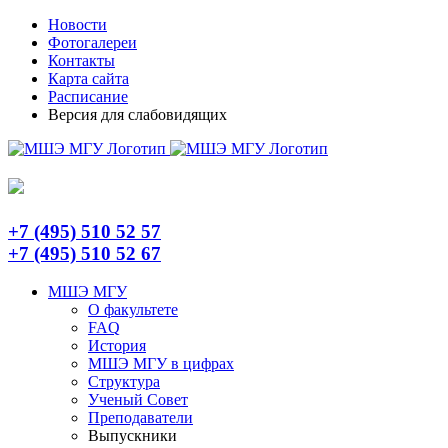
Skip
Telegram
Новости
to
Фотогалереи
content
Контакты
Карта сайта
Расписание
Версия для слабовидящих
+7 (495) 510 52 57
+7 (495) 510 52 67
МШЭ МГУ
О факультете
FAQ
История
МШЭ МГУ в цифрах
Структура
Ученый Совет
Преподаватели
Выпускники