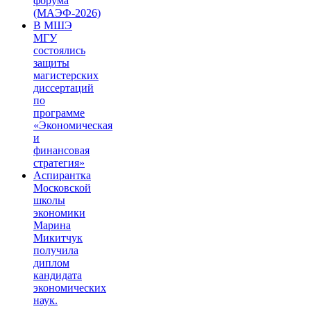
форума
(МАЭФ-2026)
В МШЭ
МГУ
состоялись
защиты
магистерских
диссертаций
по
программе
«Экономическая
и
финансовая
стратегия»
Аспирантка
Московской
школы
экономики
Марина
Микитчук
получила
диплом
кандидата
экономических
наук.