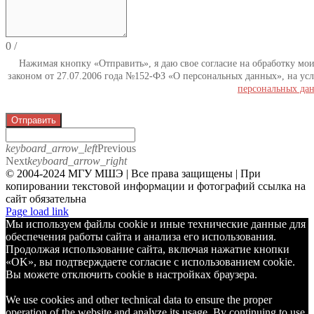
0
/
Нажимая кнопку «Отправить», я даю свое согласие на обработку мо
законом от 27.07.2006 года №152-ФЗ «О персональных данных», на усл
персональных да
Отправить
keyboard_arrow_left
Previous
Next
keyboard_arrow_right
© 2004-2024 МГУ МШЭ | Все права защищены | При
копировании текстовой информации и фотографий ссылка на
сайт обязательна
Telegram
Page load link
Мы используем файлы cookie и иные технические данные для
обеспечения работы сайта и анализа его использования.
Продолжая использование сайта, включая нажатие кнопки
«OK», вы подтверждаете согласие с использованием cookie.
Вы можете отключить cookie в настройках браузера.
We use cookies and other technical data to ensure the proper
operation of the website and analyze its usage. By continuing to use