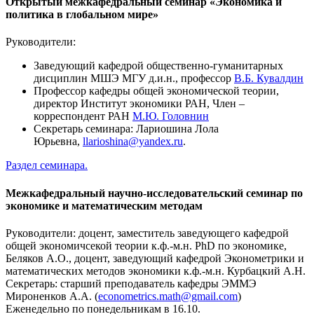
Открытый межкафедральный семинар «Экономика и
политика в глобальном мире»
Руководители:
Заведующий кафедрой общественно-гуманитарных
дисциплин МШЭ МГУ д.и.н., профессор
В.Б. Кувалдин
Профессор кафедры общей экономической теории,
директор Институт экономики РАН, Член –
корреспондент РАН
М.Ю. Головнин
Секретарь семинара: Лариошина Лола
Юрьевна,
llarioshina@yandex.ru
.
Раздел семинара.
Межкафедральный научно-исследовательский семинар по
экономике и математическим методам
Руководители: доцент, заместитель заведующего кафедрой
общей экономичсекой теории к.ф.-м.н. PhD по экономике,
Беляков А.О., доцент, заведующий кафедрой Эконометрики и
математических методов экономики к.ф.-м.н. Курбацкий А.Н.
Секретарь: старший преподаватель кафедры ЭММЭ
Мироненков А.А. (
econometrics.math@gmail.com
)
Еженедельно по понедельникам в 16.10.