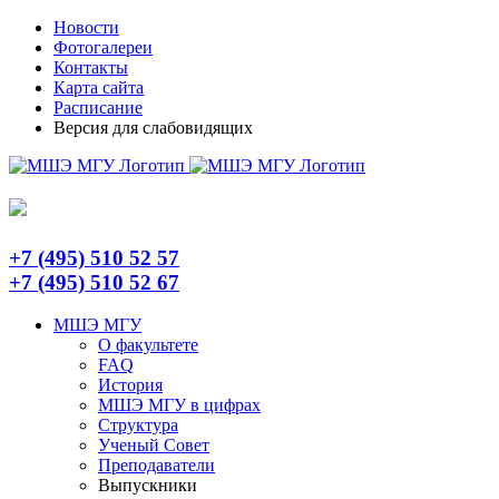
Skip
Telegram
Новости
to
Фотогалереи
content
Контакты
Карта сайта
Расписание
Версия для слабовидящих
+7 (495) 510 52 57
+7 (495) 510 52 67
МШЭ МГУ
О факультете
FAQ
История
МШЭ МГУ в цифрах
Структура
Ученый Совет
Преподаватели
Выпускники