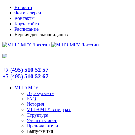
Skip
Telegram
Новости
to
Фотогалереи
content
Контакты
Карта сайта
Расписание
Версия для слабовидящих
+7 (495) 510 52 57
+7 (495) 510 52 67
МШЭ МГУ
О факультете
FAQ
История
МШЭ МГУ в цифрах
Структура
Ученый Совет
Преподаватели
Выпускники