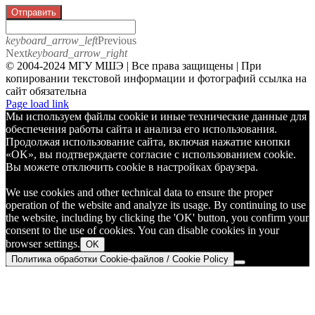
Отправить
keyboard_arrow_left
Previous
Next
keyboard_arrow_right
© 2004-2024 МГУ МШЭ | Все права защищены | При
копировании текстовой информации и фотографий ссылка на
сайт обязательна
Telegram
Page load link
Мы используем файлы cookie и иные технические данные для
обеспечения работы сайта и анализа его использования.
Продолжая использование сайта, включая нажатие кнопки
«OK», вы подтверждаете согласие с использованием cookie.
Вы можете отключить cookie в настройках браузера.
We use cookies and other technical data to ensure the proper
operation of the website and analyze its usage. By continuing to use
the website, including by clicking the 'OK' button, you confirm your
consent to the use of cookies. You can disable cookies in your
browser settings.
OK
Политика обработки Cookie-файлов / Cookie Policy
Go
to
Top