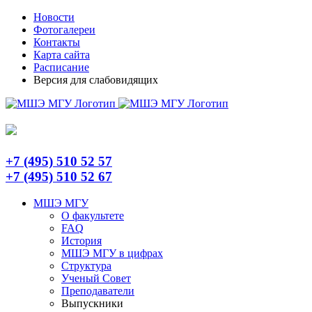
Skip
Telegram
Новости
to
Фотогалереи
content
Контакты
Карта сайта
Расписание
Версия для слабовидящих
+7 (495) 510 52 57
+7 (495) 510 52 67
МШЭ МГУ
О факультете
FAQ
История
МШЭ МГУ в цифрах
Структура
Ученый Совет
Преподаватели
Выпускники