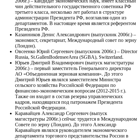
2006г.) –
кандидат экономических наук, имеет классный
чин действительного государственного советника РФ
третьего класса, несколько лет работал в структуре
администрации Президента РФ, возглавляя один из
департаментов.
В настоящее время является референтом
Президента РФ.
Казанников Денис Александрович (выпускник 2006г.) –
экономист, секретариат, Международный совет по зерну
(Лондон).
Овсеенко Юрий Сергеевич (выпускник 2006г.) – Director
Russia, St.GallenBodenseeArea (SGBA), Switzerland.
Юрьев Дмитрий Владимирович (выпуск магистратуры
2006г.) – первый заместитель Генерального директора
АО «Объединенная зерновая компания». До этого
Дмитрий Юрьев являлся заместителем Министра
сельского хозяйства Российской Федерации по
финансово-экономическим вопросам (2012-2015 г.).
Также он входит в состав резерва управленческих
кадров, находящихся под патронажем Президента
Российской Федерации.
Каравайцев Александр Сергеевич (выпуск
магистратуры 2006г.) сейчас трудится в Международном
Совете по зерну (Лондон). До этого Александр
Каравайцев являлся руководителем экономического
департамента торгового представительства России в