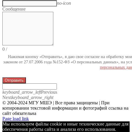
no-icon
Сообщение
0
/
Нажимая кнопку «Отправить», я даю свое согласие на обработку мо
законом от 27.07.2006 года №152-ФЗ «О персональных данных», на усл
персональных да
Отправить
keyboard_arrow_left
Previous
Next
keyboard_arrow_right
© 2004-2024 МГУ МШЭ | Все права защищены | При
копировании текстовой информации и фотографий ссылка на
сайт обязательна
Telegram
Page load link
Мы используем файлы cookie и иные технические данные для
обеспечения работы сайта и анализа его использования.