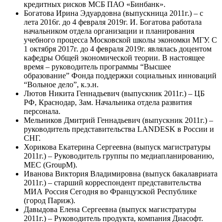
кредитных рисков МСБ ПАО «Бинбанк».
Богатова Ирина Эдуардовна (выпускница 2011г.) – с
лета 2016г. до 4 февраля 2019г. И. Богатова работала
начальником отдела организации и планирования
учебного процесса Московской школы экономки МГУ. С
1 октября 2017г. до 4 февраля 2019г. являлась доцентом
кафедры Общей экономической теории. В настоящее
время – руководитель программы “Высшее
образование” Фонда поддержки социальных инноваций
“Вольное дело”, к.э.н.
Лютов Никита Геннадьевич (выпускник 2011г.) – ЦБ
РФ, Краснодар, Зам. Начальника отдела развития
персонала.
Мельников Дмитрий Геннадьевич (выпускник 2011г.) –
руководитель представительства LANDESK в России и
СНГ.
Хорикова Екатерина Сергеевна (выпуск магистратуры
2011г.) – Руководитель группы по медиапланированию,
МЕС (GroupM).
Иванова Виктория Владимировна (выпуск бакалавриата
2011г.) – старший корреспондент представительства
МИА Россия Сегодня во Французской Республике
(город Париж).
Давыдова Елена Сергеевна (выпуск магистратуры
2011г.) – Руководитель продукта, компания Диасофт.