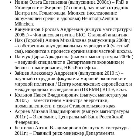
Ивина Ольга Евгеньевна (выпускница 2008г.) – PhD в
Университете Жироны (Испания), научный сотрудник
Центра им. Гельмгольца, Мюнхен (исследование
окружающей среды и здоровья) HelmholtzZentrum
München.
Канунников Ярослав Андреевич (выпуск магистратуры
2008г.) – Финансовая группа БКС, Старший аналитик.
Нак (Горобей) Алина Михайловна (выпускница 2008г.)
– собственник двух дошкольных учреждений (частный
сад), находится в процессе организации частной школы.
Панчук Дарья Аркадьевна (выпуск магистратуры 2009г.)
– ведущий специалист в Департаменте экономики и
бизнеса планирования, НК «Роснефть».
Зайцев Александр Андреевич (выпускник 2010 г.) –
научный сотрудник факультета мировой экономики и
мировой политики / Центр комплексных европейских и
международных исследований (ЦКЕМИ) ВШЭ, к.э.н.
Кольцов Павел Владимирович (выпуск магистратуры
2010г.) – заместителем министра энергетики,
промышленности и связи Ставропольского края.
Асриев Михаил Владимирович (выпуск магистратуры
2011г.) – Экономист, Центральный Банк Российской
Федерации.
Бертолло Антон Владимирович (выпуск магистратуры
2011г.) – Главный риск-менеджер Департамента