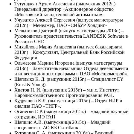
Тутунджян Артем Агасиевич (выпускник 2012г.).
Генеральный директор «Акционерное общество
«Московский завод тепловой автоматики».
Учуватов Алексей Сергеевич (выпуск магистратуры
2012г.) – Менеджер, ПАО «СИБУР Холдинг».
Мельников Дмитрий (выпуск магистратуры 2013г.) –
Руководитель представительства LANDESK Software в
России и СНГ.
Михайлова Мария Андреевна (выпуск бакалавриата
2013г.) – Консультант, Центральный Банк Российской
Федерации.
Ольмезова Марина Игоревна (выпуск магистратуры
2013г.) – Заместитель начальника Отдела девелопмента
и инвестиционных программ в ПАО «Моспромстрой».
Шаплыко К. Д. (выпускник 2015г.) – Специалист EY
(Ernst & Young).
Хватов Н. И. (выпускник 2015г.) – м.н.с. Институт
Народнохозяйственного Прогнозирования РАН.
Кудряшова К.Л. (выпускница 2015г.) – Отдел НИР и
анализа ПАО «ТИГР».
Оганесян Г. Р. (выпускница 2015г.) – младший научный
сотрудник, ИЭ РАН.
Шапшис А.В. (выпускница 2015г.) – Младший
специалист в АО КБ Ситибанк.
Бутошина С. А. (выпускница 2016г.) – Ведущий