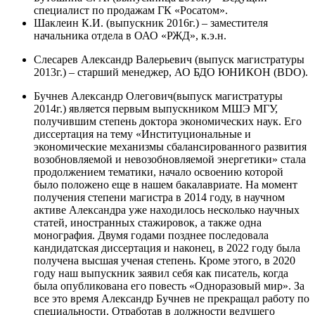
специалист по продажам ГК «Росатом».
Шаклеин К.И. (выпускник 2016г.) – заместителя
начальника отдела в ОАО «РЖД», к.э.н.
Слесарев Александр Валерьевич (выпуск магистратуры
2013г.) – старший
менеджер, АО БДО ЮНИКОН (BDO).
Бучнев Александр Олегович(выпуск магистратуры
2014г.) является первым
выпускником МШЭ МГУ,
получившим степень доктора экономических
наук. Его
диссертация на тему «Институциональные и
экономические
механизмы сбалансированного развития
возобновляемой и
невозобновляемой энергетики» стала
продолжением тематики, начало
освоению которой
было положено еще в нашем бакалавриате. На момент
получения степени магистра в 2014 году, в научном
активе Александра уже
находилось несколько научных
статей, иностранных стажировок, а также
одна
монография. Двумя годами позднее последовала
кандидатская
диссертация и наконец, в 2022 году была
получена высшая ученая степень.
Кроме этого, в 2020
году наш выпускник заявил себя как писатель, когда
была опубликована его повесть «Одноразовый мир». За
все это время
Александр Бучнев не прекращал работу по
специальности. Отработав в
должности ведущего