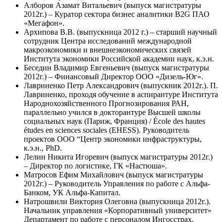
Алборов Азамат Витальевич (выпуск магистратуры
2012г.) – Куратор сектора бизнес аналитики B2G ПАО
«Мегафон».
Архипова В.В. (выпускница 2012 г.) – старший научный
сотрудник Центра исследований международной
макроэкономики и внешнеэкономических связей
Института экономики Российской академии наук, к.э.н.
Беседин Владимир Евгеньевич (выпуск магистратуры
2012г.) – Финансовый Директор ООО «Дизель-Юг».
Лавриненко Петр Александрович (выпускник 2012г.). П.
Лавриненко, проходя обучение в аспирантуре Института
Народнохозяйственного Прогнозирования РАН,
параллельно учился в докторантуре Высшей школы
социальных наук (Париж, Франция) / École des hautes
études en sciences sociales (EHESS). Руководитель
проектов ООО “Центр экономики инфраструктуры,
к.э.н., PhD.
Лелин Никита Игоревич (выпуск магистратуры 2012г.)
– Директор по логистике, ГК «Настюша».
Матросов Ефим Михайлович (выпуск магистратуры
2012г.) – Руководитель Управления по работе с Альфа-
Банком, УК Альфа-Капитал.
Натрошвили Виктория Олеговна (выпускница 2012г.).
Начальник управления «Корпоративный университет»
Департамент по работе с персоналом Ингосстрах.