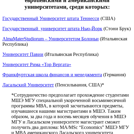
европейскими и американскими
университетами, среди которых:
Государственный Университет штата Теннесси
(США)
Государственный университет штата Нью-Йорк
(Стони Брук)
AlmaMaterStudiorum – Университетом Болоньи
(Итальянская
Республика)
Университет Павии
(Итальянская Республика)
Университет Рима «Тор Вергата»
Франкфуртская школа финансов и менеджмента
(Германия)
Ласальский Университет
(Пенсильвания, США)*
*Сотрудничество предполагает прохождение студентами
МШЭ МГУ специальной укороченной восьмимесячной
программы МВА, в которой засчитываются предметы,
изучавшиеся нашими магистрантами в МШЭ. Таким
образом, за два года и восемь месяцев обучения в МШЭ
МГУ и Ласальском университете магистрант сможет
получить два диплома: МА/MSc “Economics” МШЭ МГУ
и MBA американского Ласальского университета