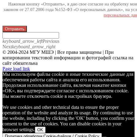
Нажимая кнопку «Отправить», я даю свое согласие на обработку мо
законом от 27.07.2006 года №152-ФЗ «О персональных данных», на усл
персональных да
Отправить
keyboard_arrow_left
Previous
Next
keyboard_arrow_right
© 2004-2024 МГУ МШЭ | Все права защищены | При
копировании текстовой информации и фотографий ссылка на
сайт обязательна
Telegram
Page load link
Мы используем файлы cookie и иные технические данные для
обеспечения работы сайта и анализа его использования.
Продолжая использование сайта, включая нажатие кнопки
«OK», вы подтверждаете согласие с использованием cookie.
Вы можете отключить cookie в настройках браузера.
We use cookies and other technical data to ensure the proper
operation of the website and analyze its usage. By continuing to use
the website, including by clicking the 'OK' button, you confirm your
consent to the use of cookies. You can disable cookies in your
browser settings.
OK
Политика обработки Cookie-файлов / Cookie Policy