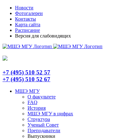
Skip
Telegram
Новости
to
Фотогалереи
content
Контакты
Карта сайта
Расписание
Версия для слабовидящих
+7 (495) 510 52 57
+7 (495) 510 52 67
МШЭ МГУ
О факультете
FAQ
История
МШЭ МГУ в цифрах
Структура
Ученый Совет
Преподаватели
Выпускники