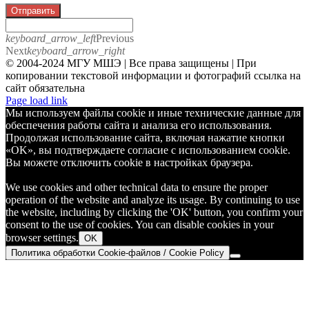
Отправить
keyboard_arrow_left
Previous
Next
keyboard_arrow_right
© 2004-2024 МГУ МШЭ | Все права защищены | При
копировании текстовой информации и фотографий ссылка на
сайт обязательна
Telegram
Page load link
Мы используем файлы cookie и иные технические данные для
обеспечения работы сайта и анализа его использования.
Продолжая использование сайта, включая нажатие кнопки
«OK», вы подтверждаете согласие с использованием cookie.
Вы можете отключить cookie в настройках браузера.
We use cookies and other technical data to ensure the proper
operation of the website and analyze its usage. By continuing to use
the website, including by clicking the 'OK' button, you confirm your
consent to the use of cookies. You can disable cookies in your
browser settings.
OK
Политика обработки Cookie-файлов / Cookie Policy
Go
to
Top