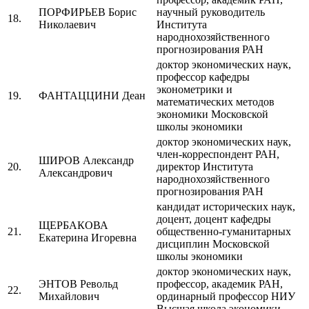
ПОРФИРЬЕВ Борис
научный руководитель
18.
Николаевич
Института
народнохозяйственного
прогнозирования РАН
доктор экономических наук,
профессор кафедры
эконометрики и
19.
ФАНТАЦЦИНИ Деан
математических методов
экономики Московской
школы экономики
доктор экономических наук,
член-корреспондент РАН,
ШИРОВ Александр
20.
директор Института
Александрович
народнохозяйственного
прогнозирования РАН
кандидат исторических наук,
доцент, доцент кафедры
ЩЕРБАКОВА
21.
общественно-гуманитарных
Екатерина Игоревна
дисциплин Московской
школы экономики
доктор экономических наук,
ЭНТОВ Револьд
профессор, академик РАН,
22.
Михайлович
ординарный профессор НИУ
Высшая школа экономики