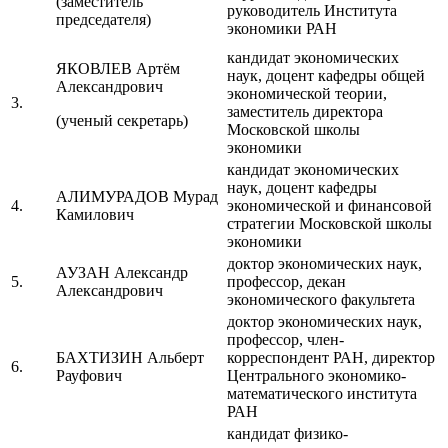
(заместитель
руководитель Института
председателя)
экономики РАН
кандидат экономических
ЯКОВЛЕВ Артём
наук, доцент кафедры общей
Александрович
экономической теории,
3.
заместитель директора
(ученый секретарь)
Московской школы
экономики
кандидат экономических
наук, доцент кафедры
АЛИМУРАДОВ Мурад
4.
экономической и финансовой
Камилович
стратегии Московской школы
экономики
доктор экономических наук,
АУЗАН Александр
5.
профессор, декан
Александрович
экономического факультета
доктор экономических наук,
профессор, член-
БАХТИЗИН Альберт
корреспондент РАН, директор
6.
Рауфович
Центрального экономико-
математического института
РАН
кандидат физико-