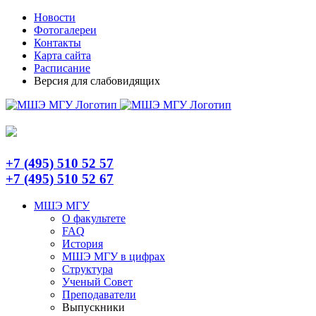
Skip
Telegram
Новости
to
Фотогалереи
content
Контакты
Карта сайта
Расписание
Версия для слабовидящих
+7 (495) 510 52 57
+7 (495) 510 52 67
МШЭ МГУ
О факультете
FAQ
История
МШЭ МГУ в цифрах
Структура
Ученый Совет
Преподаватели
Выпускники