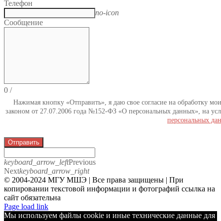
Телефон
no-icon
Сообщение
0
/
Нажимая кнопку «Отправить», я даю свое согласие на обработку мо
законом от 27.07.2006 года №152-ФЗ «О персональных данных», на усл
персональных да
Отправить
keyboard_arrow_left
Previous
Next
keyboard_arrow_right
© 2004-2024 МГУ МШЭ | Все права защищены | При
копировании текстовой информации и фотографий ссылка на
сайт обязательна
Telegram
Page load link
Мы используем файлы cookie и иные технические данные для