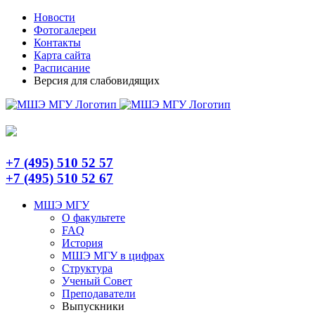
Skip
Telegram
Новости
to
Фотогалереи
content
Контакты
Карта сайта
Расписание
Версия для слабовидящих
+7 (495) 510 52 57
+7 (495) 510 52 67
МШЭ МГУ
О факультете
FAQ
История
МШЭ МГУ в цифрах
Структура
Ученый Совет
Преподаватели
Выпускники