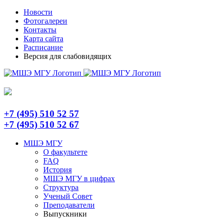
Skip
Telegram
Новости
to
Фотогалереи
content
Контакты
Карта сайта
Расписание
Версия для слабовидящих
+7 (495) 510 52 57
+7 (495) 510 52 67
МШЭ МГУ
О факультете
FAQ
История
МШЭ МГУ в цифрах
Структура
Ученый Совет
Преподаватели
Выпускники