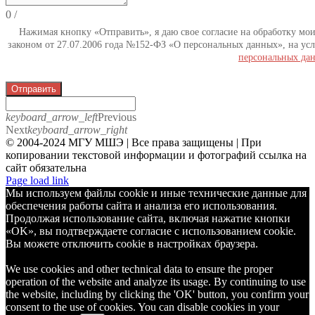
0
/
Нажимая кнопку «Отправить», я даю свое согласие на обработку мо
законом от 27.07.2006 года №152-ФЗ «О персональных данных», на усл
персональных да
Отправить
keyboard_arrow_left
Previous
Next
keyboard_arrow_right
© 2004-2024 МГУ МШЭ | Все права защищены | При
копировании текстовой информации и фотографий ссылка на
сайт обязательна
Telegram
Page load link
Мы используем файлы cookie и иные технические данные для
обеспечения работы сайта и анализа его использования.
Продолжая использование сайта, включая нажатие кнопки
«OK», вы подтверждаете согласие с использованием cookie.
Вы можете отключить cookie в настройках браузера.
We use cookies and other technical data to ensure the proper
operation of the website and analyze its usage. By continuing to use
the website, including by clicking the 'OK' button, you confirm your
consent to the use of cookies. You can disable cookies in your