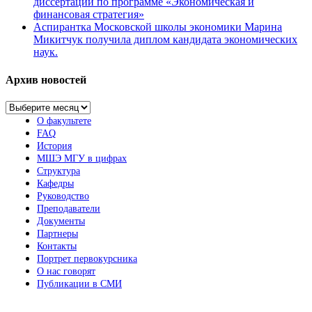
диссертаций по программе «Экономическая и
финансовая стратегия»
Аспирантка Московской школы экономики Марина
Микитчук получила диплом кандидата экономических
наук.
Архив новостей
Архив
новостей
О факультете
FAQ
История
МШЭ МГУ в цифрах
Структура
Кафедры
Руководство
Преподаватели
Документы
Партнеры
Контакты
Портрет первокурсника
О нас говорят
Публикации в СМИ