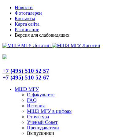
Skip
Telegram
Новости
to
Фотогалереи
content
Контакты
Карта сайта
Расписание
Версия для слабовидящих
+7 (495) 510 52 57
+7 (495) 510 52 67
МШЭ МГУ
О факультете
FAQ
История
МШЭ МГУ в цифрах
Структура
Ученый Совет
Преподаватели
Выпускники