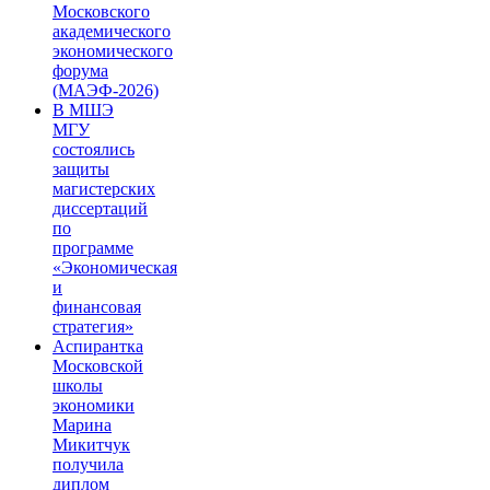
Московского
академического
экономического
форума
(МАЭФ-2026)
В МШЭ
МГУ
состоялись
защиты
магистерских
диссертаций
по
программе
«Экономическая
и
финансовая
стратегия»
Аспирантка
Московской
школы
экономики
Марина
Микитчук
получила
диплом