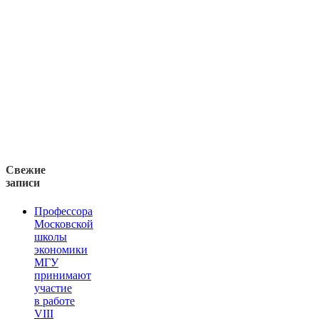
Свежие
записи
Профессора
Московской
школы
экономики
МГУ
принимают
участие
в работе
VIII