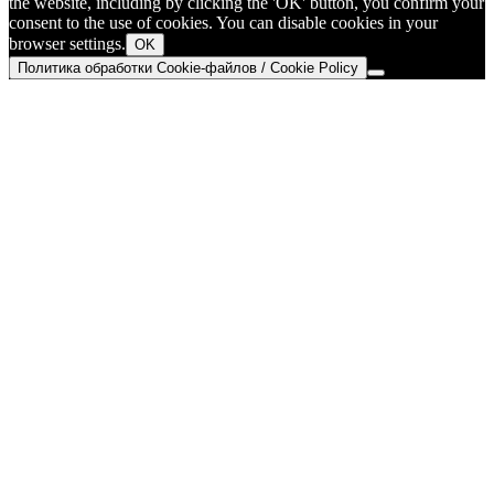
the website, including by clicking the 'OK' button, you confirm your
consent to the use of cookies. You can disable cookies in your
browser settings.
OK
Политика обработки Cookie-файлов / Cookie Policy
Go
to
Top