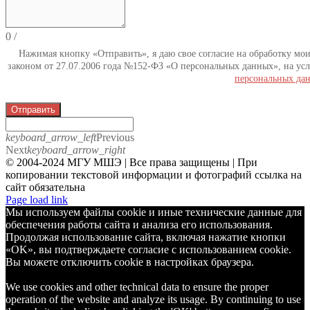
0
/
Нажимая кнопку «Отправить», я даю свое согласие на обработку мо
законом от 27.07.2006 года №152-ФЗ «О персональных данных», на усл
персональных да
Отправить
keyboard_arrow_left
Previous
Next
keyboard_arrow_right
© 2004-2024 МГУ МШЭ | Все права защищены | При
копировании текстовой информации и фотографий ссылка на
сайт обязательна
Telegram
Page load link
Мы используем файлы cookie и иные технические данные для
обеспечения работы сайта и анализа его использования.
Продолжая использование сайта, включая нажатие кнопки
«OK», вы подтверждаете согласие с использованием cookie.
Вы можете отключить cookie в настройках браузера.
We use cookies and other technical data to ensure the proper
operation of the website and analyze its usage. By continuing to use