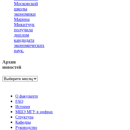
Московской
школы
экономики
Марина
Микитчук
получила
диплом
кандидата
экономических
наук.
Архив
новостей
Архив
новостей
О факультете
FAQ
История
МШЭ МГУ в цифрах
Структура
Кафедры
Руководство