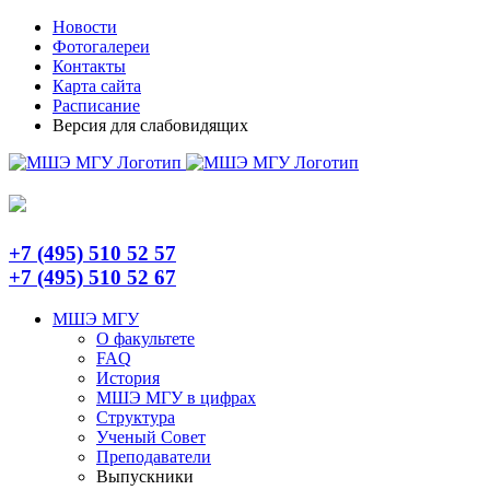
Skip
Telegram
Новости
to
Фотогалереи
content
Контакты
Карта сайта
Расписание
Версия для слабовидящих
+7 (495) 510 52 57
+7 (495) 510 52 67
МШЭ МГУ
О факультете
FAQ
История
МШЭ МГУ в цифрах
Структура
Ученый Совет
Преподаватели
Выпускники