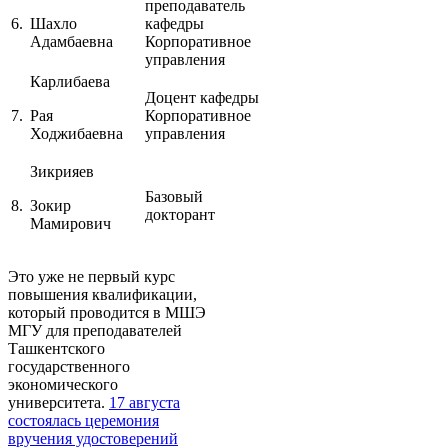
преподаватель
6.
Шахло
кафедры
Адамбаевна
Корпоративное
управления
Карлибаева
Доцент кафедры
7.
Рая
Корпоративное
Ходжибаевна
управления
Зикрияев
Базовый
8.
Зокир
докторант
Мамирович
Это уже не первый курс
повышения квалификации,
который проводится в МШЭ
МГУ для преподавателей
Ташкентского
государственного
экономического
университета.
17 августа
состоялась церемония
вручения удостоверений