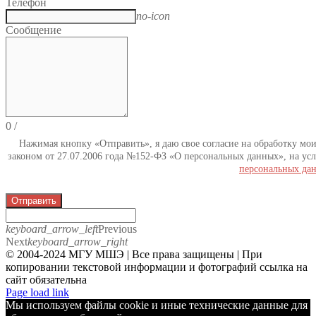
Телефон
no-icon
Сообщение
0
/
Нажимая кнопку «Отправить», я даю свое согласие на обработку мо
законом от 27.07.2006 года №152-ФЗ «О персональных данных», на усл
персональных да
Отправить
keyboard_arrow_left
Previous
Next
keyboard_arrow_right
© 2004-2024 МГУ МШЭ | Все права защищены | При
копировании текстовой информации и фотографий ссылка на
сайт обязательна
Telegram
Page load link
Мы используем файлы cookie и иные технические данные для