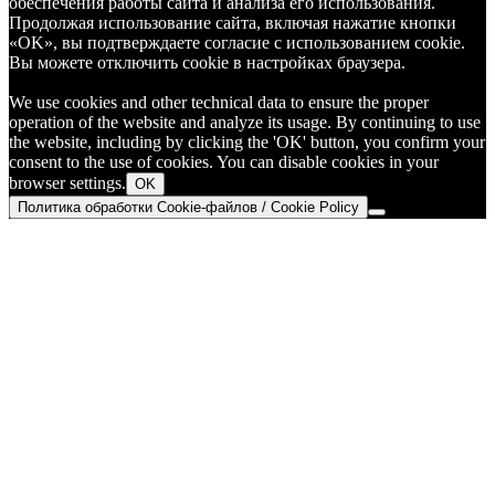
обеспечения работы сайта и анализа его использования.
Продолжая использование сайта, включая нажатие кнопки
«OK», вы подтверждаете согласие с использованием cookie.
Вы можете отключить cookie в настройках браузера.
We use cookies and other technical data to ensure the proper
operation of the website and analyze its usage. By continuing to use
the website, including by clicking the 'OK' button, you confirm your
consent to the use of cookies. You can disable cookies in your
browser settings.
OK
Политика обработки Cookie-файлов / Cookie Policy
Go
to
Top