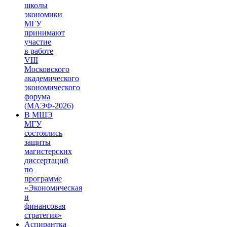
школы
экономики
МГУ
принимают
участие
в работе
VIII
Московского
академического
экономического
форума
(МАЭФ-2026)
В МШЭ
МГУ
состоялись
защиты
магистерских
диссертаций
по
программе
«Экономическая
и
финансовая
стратегия»
Аспирантка