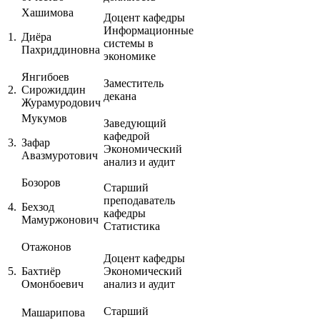
Хашимова
Доцент кафедры
Информационные
1.
Диёра
системы в
Пахриддиновна
экономике
Янгибоев
Заместитель
2.
Сирожиддин
декана
Журамуродович
Мукумов
Заведующий
кафедрой
3.
Зафар
Экономический
Авазмуротович
анализ и аудит
Бозоров
Старший
преподаватель
4.
Бехзод
кафедры
Мамуржонович
Статистика
Отажонов
Доцент кафедры
5.
Бахтиёр
Экономический
Омонбоевич
анализ и аудит
Старший
Машарипова