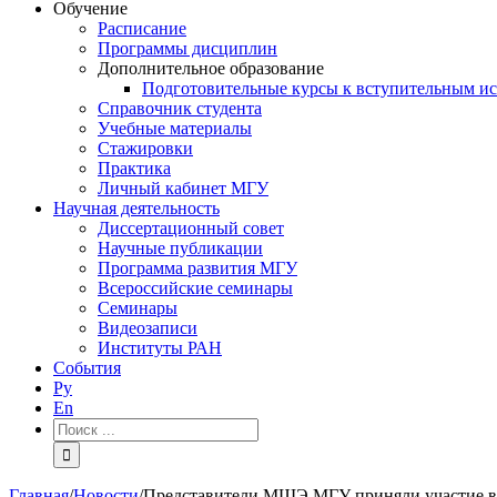
Обучение
Расписание
Программы дисциплин
Дополнительное образование
Подготовительные курсы к вступительным и
Справочник студента
Учебные материалы
Стажировки
Практика
Личный кабинет МГУ
Научная деятельность
Диссертационный совет
Научные публикации
Программа развития МГУ
Всероссийские семинары
Семинары
Видеозаписи
Институты РАН
События
Ру
En
Результат
поиска:
Главная
/
Новости
/
Представители МШЭ МГУ приняли участие в 