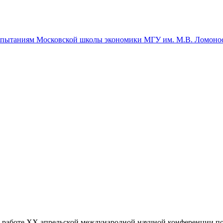
спытаниям Московской школы экономики МГУ им. М.В. Ломоно
работе XX апрельской международной научной конференции п