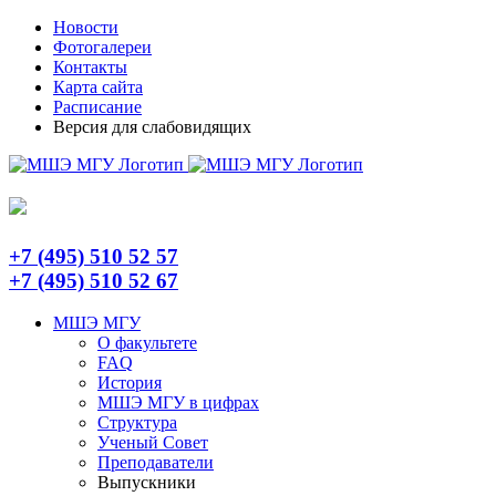
Skip
Telegram
Новости
to
Фотогалереи
content
Контакты
Карта сайта
Расписание
Версия для слабовидящих
+7 (495) 510 52 57
+7 (495) 510 52 67
МШЭ МГУ
О факультете
FAQ
История
МШЭ МГУ в цифрах
Структура
Ученый Совет
Преподаватели
Выпускники