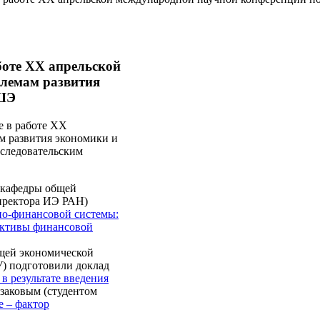
оте XX апрельской
блемам развития
ВШЭ
 в работе XX
м развития экономики и
сследовательским
 кафедры общей
иректора ИЭ РАН)
о-финансовой системы:
ективы финансовой
бщей экономической
) подготовили доклад
 результате введения
азаковым (студентом
 – фактор