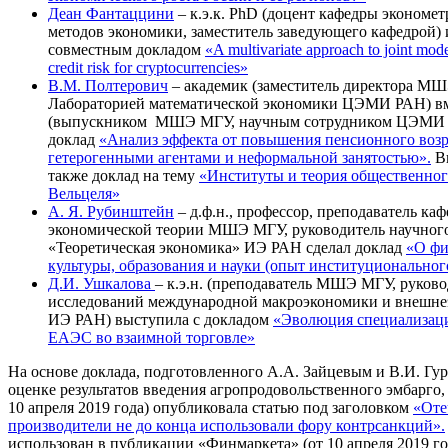
Деан Фантаццини
– к.э.к. PhD (доцент кафедры экономе
методов экономики, заместитель заведующего кафедрой)
совместным докладом
«A multivariate approach to joint mode
credit risk for cryptocurrencies»
В.М. Полтерович
– академик (заместитель директора М
Лабораторией математической экономики ЦЭМИ РАН) вм
(выпускником МШЭ МГУ, научным сотрудником ЦЭМИ 
доклад
«Анализ эффекта от повышения пенсионного возра
гетерогенными агентами и неформальной занятостью».
Ви
также доклад на тему
«Институты и теория общественног
Вельцеля»
А. Я. Рубинштейн
– д.ф.н., профессор, преподаватель к
экономической теории МШЭ МГУ, руководитель научног
«Теоретическая экономика» ИЭ РАН сделал доклад
«О фи
культуры, образования и науки (опыт институциональног
Д.И. Ушкалова
– к.э.н. (преподаватель МШЭ МГУ, руков
исследований международной макроэкономики и внешне
ИЭ РАН) выступила с докладом
«Эволюция специализаци
ЕАЭС во взаимной торговле»
На основе доклада, подготовленного А.А. Зайцевым и В.И. Гу
оценке результатов введения агропродовольственного эмбарго, 
10 апреля 2019 года) опубликовала статью под заголовком
«Оте
производители не до конца использовали фору контрсанкций».
использован в публикации «Финмаркета» (от 10 апреля 2019 г