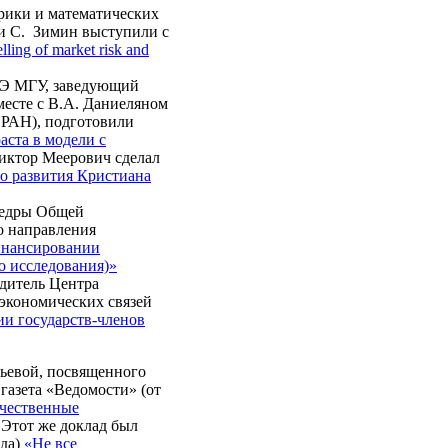
трики и математических
 и С. Зимин выступили с
lling of market risk and
ШЭ МГУ, заведующий
есте с В.А. Даниеляном
РАН), подготовили
ста в модели с
ктор Меерович сделал
о развития Кристиана
афедры Общей
о направления
нансировании
о исследования)»
одитель Центра
экономических связей
и государств-членов
рьевой, посвященного
газета «Ведомости» (от
чественные
Этот же доклад был
ода)
«Не все