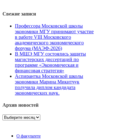
Свежие записи
Профессора Московской школы
экономики МГУ принимают участие
в работе VIII Московского
академического экономического
форума (МАЭФ-2026)
В МШЭ МГУ состоялись защиты
магистерских диссертаций по
программе «Экономическая и
финансовая стратегия»
Аспирантка Московской школы
экономики Марина Микитчук
получила диплом кандидата
экономических наук.
Архив новостей
Архив
новостей
О факультете