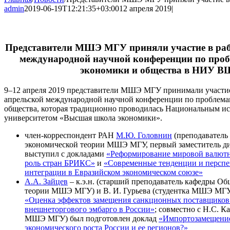
admin
2019-06-19T12:21:35+03:00
12 апреля 2019
|
Представители МШЭ МГУ приняли участие в раб
международной научной конференции по про
экономики и общества в НИУ 
9–12 апреля 2019 представители МШЭ МГУ принимали участие
апрельской международной научной конференции по проблема
общества, которая традиционно проводилась Национальным и
университетом «Высшая школа экономики».
член-корреспондент РАН
М.Ю. Головнин
(преподаватель
экономической теории МШЭ МГУ, первый заместитель д
выступил с докладами
«Реформирование мировой валютн
роль стран БРИКС»
и
«Современные тенденции и персп
интеграции в Евразийском экономическом союзе»
А.А. Зайцев
– к.э.н. (старший преподаватель кафедры О
теории МШЭ МГУ) и В. И. Гурьева (студентка МШЭ МГУ
«Оценка эффектов замещения санкционных поставщиков в
внешнеторгового эмбарго в России»
; совместно с Н.С. К
МШЭ МГУ) был подготовлен доклад
«Импортозамещение
экономического роста России и ее регионов?»