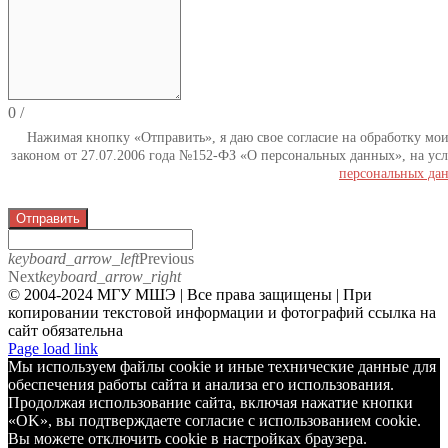
0
/
Нажимая кнопку «Отправить», я даю свое согласие на обработку мо
законом от 27.07.2006 года №152-ФЗ «О персональных данных», на усл
персональных да
Отправить
keyboard_arrow_left
Previous
Next
keyboard_arrow_right
© 2004-2024 МГУ МШЭ | Все права защищены | При
копировании текстовой информации и фотографий ссылка на
сайт обязательна
Telegram
Page load link
Мы используем файлы cookie и иные технические данные для
обеспечения работы сайта и анализа его использования.
Продолжая использование сайта, включая нажатие кнопки
«OK», вы подтверждаете согласие с использованием cookie.
Вы можете отключить cookie в настройках браузера.