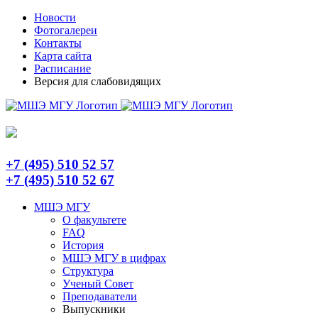
Skip
Telegram
Новости
to
Фотогалереи
content
Контакты
Карта сайта
Расписание
Версия для слабовидящих
+7 (495) 510 52 57
+7 (495) 510 52 67
МШЭ МГУ
О факультете
FAQ
История
МШЭ МГУ в цифрах
Структура
Ученый Совет
Преподаватели
Выпускники