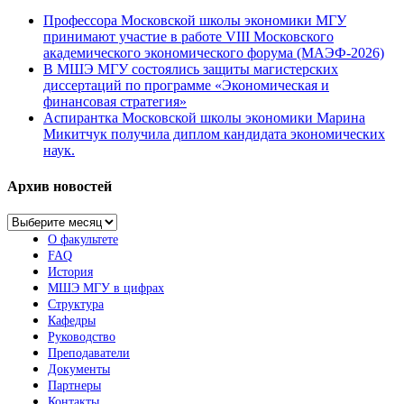
Профессора Московской школы экономики МГУ
принимают участие в работе VIII Московского
академического экономического форума (МАЭФ-2026)
В МШЭ МГУ состоялись защиты магистерских
диссертаций по программе «Экономическая и
финансовая стратегия»
Аспирантка Московской школы экономики Марина
Микитчук получила диплом кандидата экономических
наук.
Архив новостей
Архив
новостей
О факультете
FAQ
История
МШЭ МГУ в цифрах
Структура
Кафедры
Руководство
Преподаватели
Документы
Партнеры
Контакты