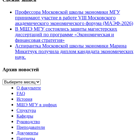
Профессора Московской школы экономики МГУ
принимают участие в работе VIII Московского
академического экономического форума (МАЭФ-2026)
В МШЭ МГУ состоялись защиты магистерских
диссертаций по программе «Экономическая и
финансовая стратегия»
Аспирантка Московской школы экономики Марина
Микитчук получила диплом кандидата экономических
наук.
Архив новостей
Архив
новостей
О факультете
FAQ
История
МШЭ МГУ в цифрах
Структура
Кафедры
Руководство
Преподаватели
Документы
Партнеры