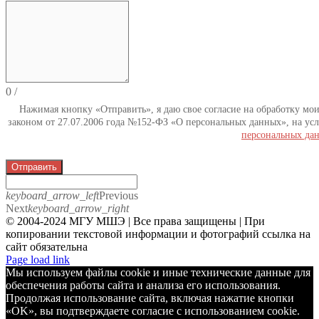
0
/
Нажимая кнопку «Отправить», я даю свое согласие на обработку мо
законом от 27.07.2006 года №152-ФЗ «О персональных данных», на усл
персональных да
Отправить
keyboard_arrow_left
Previous
Next
keyboard_arrow_right
© 2004-2024 МГУ МШЭ | Все права защищены | При
копировании текстовой информации и фотографий ссылка на
сайт обязательна
Telegram
Page load link
Мы используем файлы cookie и иные технические данные для
обеспечения работы сайта и анализа его использования.
Продолжая использование сайта, включая нажатие кнопки
«OK», вы подтверждаете согласие с использованием cookie.