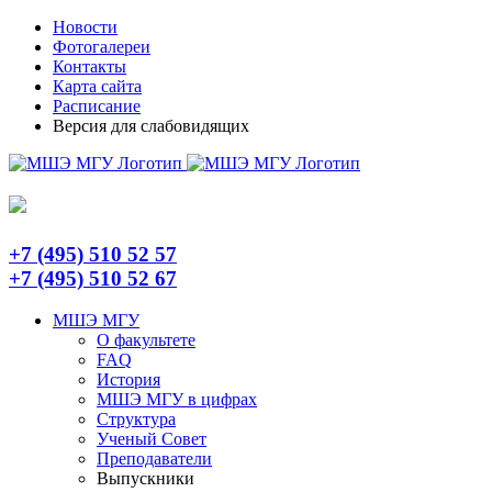
Skip
Telegram
Новости
to
Фотогалереи
content
Контакты
Карта сайта
Расписание
Версия для слабовидящих
+7 (495) 510 52 57
+7 (495) 510 52 67
МШЭ МГУ
О факультете
FAQ
История
МШЭ МГУ в цифрах
Структура
Ученый Совет
Преподаватели
Выпускники