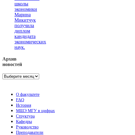
школы
экономики
Марина
Микитчук
получила
диплом
кандидата
экономических
наук.
Архив
новостей
Архив
новостей
О факультете
FAQ
История
МШЭ МГУ в цифрах
Структура
Кафедры
Руководство
Преподаватели