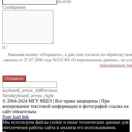
no-icon
Сообщение
0
/
Нажимая кнопку «Отправить», я даю свое согласие на обработку мо
законом от 27.07.2006 года №152-ФЗ «О персональных данных», на усл
персональных да
Отправить
keyboard_arrow_left
Previous
Next
keyboard_arrow_right
© 2004-2024 МГУ МШЭ | Все права защищены | При
копировании текстовой информации и фотографий ссылка на
сайт обязательна
Telegram
Page load link
Мы используем файлы cookie и иные технические данные для
обеспечения работы сайта и анализа его использования.