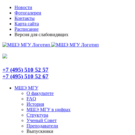
Skip
Telegram
Новости
to
Фотогалереи
content
Контакты
Карта сайта
Расписание
Версия для слабовидящих
+7 (495) 510 52 57
+7 (495) 510 52 67
МШЭ МГУ
О факультете
FAQ
История
МШЭ МГУ в цифрах
Структура
Ученый Совет
Преподаватели
Выпускники