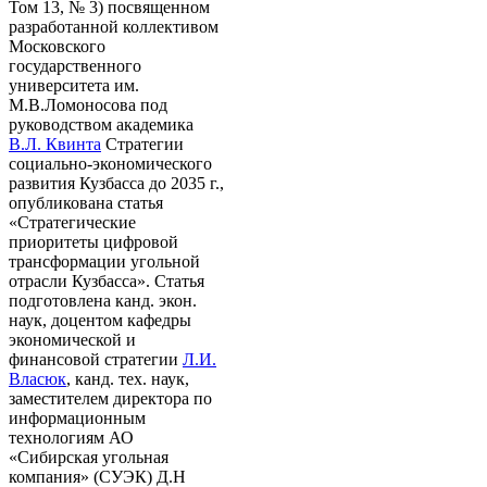
Том 13, № 3) посвященном
разработанной коллективом
Московского
государственного
университета им.
М.В.Ломоносова под
руководством академика
В.Л. Квинта
Стратегии
социально-экономического
развития Кузбасса до 2035 г.,
опубликована статья
«Стратегические
приоритеты цифровой
трансформации угольной
отрасли Кузбасса». Статья
подготовлена канд. экон.
наук, доцентом кафедры
экономической и
финансовой стратегии
Л.И.
Власюк
, канд. тех. наук,
заместителем директора по
информационным
технологиям АО
«Сибирская угольная
компания» (СУЭК) Д.Н