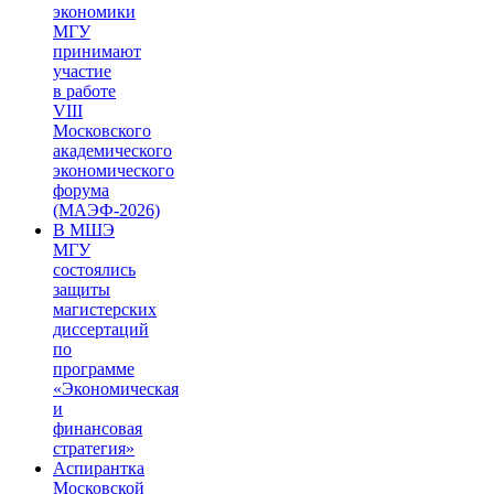
экономики
МГУ
принимают
участие
в работе
VIII
Московского
академического
экономического
форума
(МАЭФ-2026)
В МШЭ
МГУ
состоялись
защиты
магистерских
диссертаций
по
программе
«Экономическая
и
финансовая
стратегия»
Аспирантка
Московской