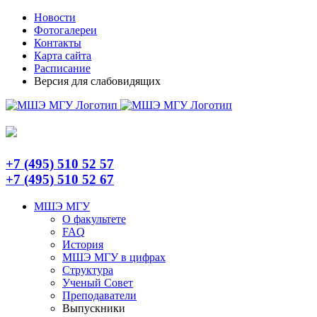
Skip
Telegram
Новости
to
Фотогалереи
content
Контакты
Карта сайта
Расписание
Версия для слабовидящих
+7 (495) 510 52 57
+7 (495) 510 52 67
МШЭ МГУ
О факультете
FAQ
История
МШЭ МГУ в цифрах
Структура
Ученый Совет
Преподаватели
Выпускники