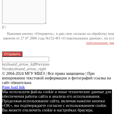
0
/
Нажимая кнопку «Отправить», я даю свое согласие на обработку мо
законом от 27.07.2006 года №152-ФЗ «О персональных данных», на усл
персональных да
Отправить
keyboard_arrow_left
Previous
Next
keyboard_arrow_right
© 2004-2024 МГУ МШЭ | Все права защищены | При
копировании текстовой информации и фотографий ссылка на
сайт обязательна
Telegram
Page load link
Мы используем файлы cookie и иные технические данные для
обеспечения работы сайта и анализа его использования.
Продолжая использование сайта, включая нажатие кнопки
«OK», вы подтверждаете согласие с использованием cookie.
Вы можете отключить cookie в настройках браузера.