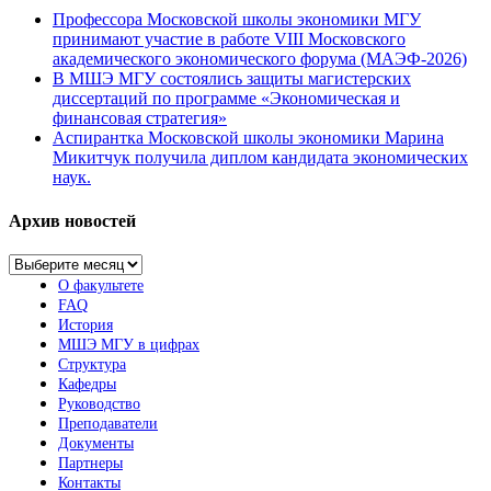
Профессора Московской школы экономики МГУ
принимают участие в работе VIII Московского
академического экономического форума (МАЭФ-2026)
В МШЭ МГУ состоялись защиты магистерских
диссертаций по программе «Экономическая и
финансовая стратегия»
Аспирантка Московской школы экономики Марина
Микитчук получила диплом кандидата экономических
наук.
Архив новостей
Архив
новостей
О факультете
FAQ
История
МШЭ МГУ в цифрах
Структура
Кафедры
Руководство
Преподаватели
Документы
Партнеры
Контакты