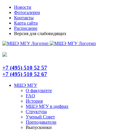
Skip
Telegram
Новости
to
Фотогалереи
content
Контакты
Карта сайта
Расписание
Версия для слабовидящих
+7 (495) 510 52 57
+7 (495) 510 52 67
МШЭ МГУ
О факультете
FAQ
История
МШЭ МГУ в цифрах
Структура
Ученый Совет
Преподаватели
Выпускники