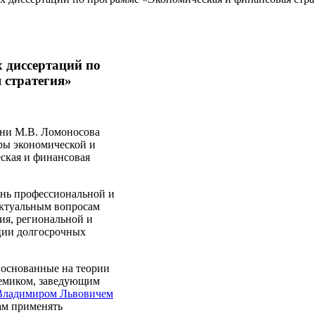
 диссертаций по
 стратегия»
ени М.В. Ломоносова
ры экономической и
ская и финансовая
ень профессиональной и
актуальным вопросам
ия, региональной и
ации долгосрочных
 основанные на теории
демиком, заведующим
Владимиром Львовичем
ам применять