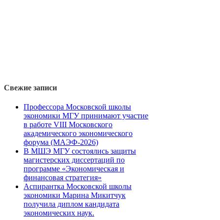
Свежие записи
Профессора Московской школы
экономики МГУ принимают участие
в работе VIII Московского
академического экономического
форума (МАЭФ-2026)
В МШЭ МГУ состоялись защиты
магистерских диссертаций по
программе «Экономическая и
финансовая стратегия»
Аспирантка Московской школы
экономики Марина Микитчук
получила диплом кандидата
экономических наук.