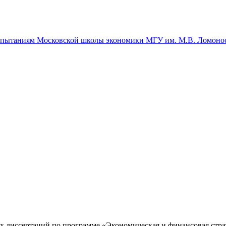
спытаниям Московской школы экономики МГУ им. М.В. Ломоно
 диссертаций по программе «Экономическая и финансовая стра