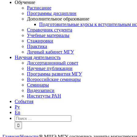
Обучение
Расписание
Программы дисциплин
Дополнительное образование
Подготовительные курсы к вступительным и
Справочник студента
Учебные материалы
Стажировки
Практика
Личный кабинет МГУ
Научная деятельность
Диссертационный совет
Научные публикации
Программа развития МГУ
Всероссийские семинары
Семинары
Видеозаписи
Институты РАН
События
Ру
En
Результат
поиска:
Главная
/
Новости
/
В МШЭ МГУ состоялись защиты магистерских