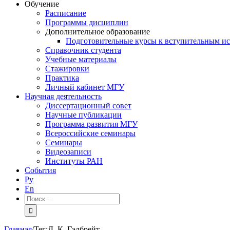
Обучение
Расписание
Программы дисциплин
Дополнительное образование
Подготовительные курсы к вступительным и
Справочник студента
Учебные материалы
Стажировки
Практика
Личный кабинет МГУ
Научная деятельность
Диссертационный совет
Научные публикации
Программа развития МГУ
Всероссийские семинары
Семинары
Видеозаписи
Институты РАН
События
Ру
En
Результат
поиска:
Главная
/
Тег:
Д. К. Гэлбрейт