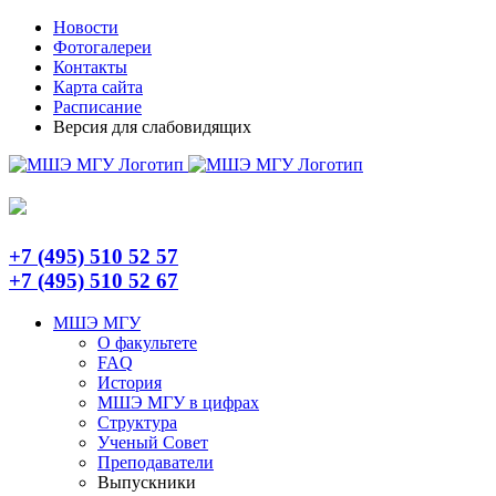
Skip
Telegram
Новости
to
Фотогалереи
content
Контакты
Карта сайта
Расписание
Версия для слабовидящих
+7 (495) 510 52 57
+7 (495) 510 52 67
МШЭ МГУ
О факультете
FAQ
История
МШЭ МГУ в цифрах
Структура
Ученый Совет
Преподаватели
Выпускники