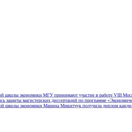
й школы экономики МГУ принимают участие в работе VIII Мос
 защиты магистерских диссертаций по программе «Экономичес
ой школы экономики Марина Микитчук получила диплом кандид