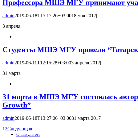
Профессора МШЭ МГУ принимают участ
admin
2019-06-18T15:17:26+03:00
18 мая 2017
|
3
апреля
Студенты МШЭ МГУ провели “Татарск
admin
2019-06-11T12:15:28+03:00
3 апреля 2017
|
31
марта
31 марта в МШЭ МГУ состоялась авторс
Growth”
admin
2019-06-18T13:27:06+03:00
31 марта 2017
|
1
2
Следующая
О факультете