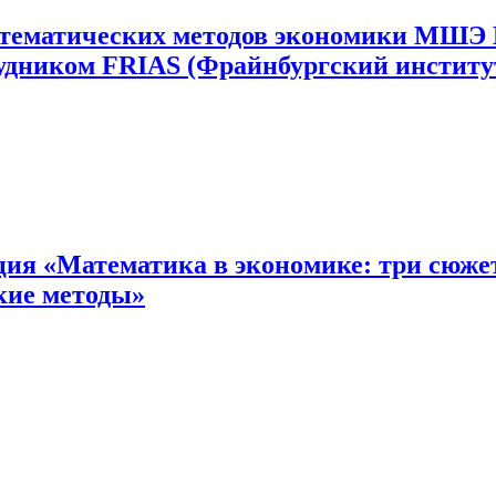
атематических методов экономики МШЭ
дником FRIAS (Фрайнбургский инстит
я «Математика в экономике: три сюжет
кие методы»