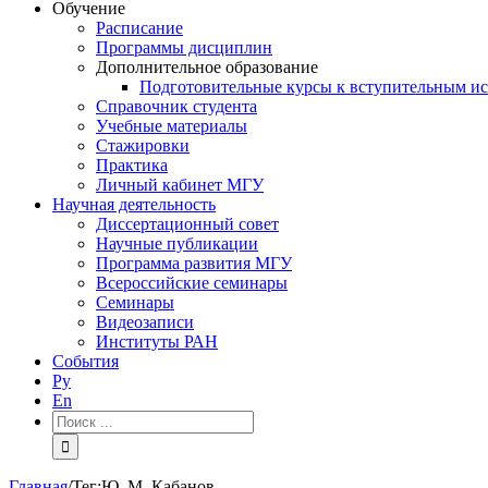
Обучение
Расписание
Программы дисциплин
Дополнительное образование
Подготовительные курсы к вступительным и
Справочник студента
Учебные материалы
Стажировки
Практика
Личный кабинет МГУ
Научная деятельность
Диссертационный совет
Научные публикации
Программа развития МГУ
Всероссийские семинары
Семинары
Видеозаписи
Институты РАН
События
Ру
En
Результат
поиска:
Главная
/
Тег:
Ю. М. Кабанов