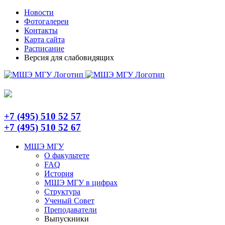
Skip
Telegram
Новости
to
Фотогалереи
content
Контакты
Карта сайта
Расписание
Версия для слабовидящих
+7 (495) 510 52 57
+7 (495) 510 52 67
МШЭ МГУ
О факультете
FAQ
История
МШЭ МГУ в цифрах
Структура
Ученый Совет
Преподаватели
Выпускники