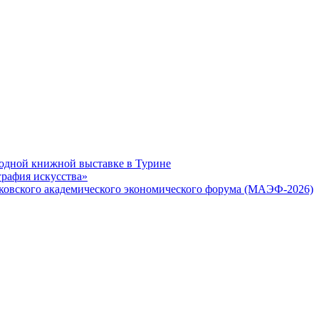
одной книжной выставке в Турине
графия искусства»
ковского академического экономического форума (МАЭФ-2026)