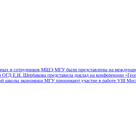
еных и сотрудников МШЭ МГУ были представлены на междунар
ы ОГД Е.И. Щербакова представила доклад на конференции «Гео
й школы экономики МГУ принимают участие в работе VIII Мос