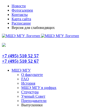
Skip
Telegram
Новости
to
Фотогалереи
content
Контакты
Карта сайта
Расписание
Версия для слабовидящих
+7 (495) 510 52 57
+7 (495) 510 52 67
МШЭ МГУ
О факультете
FAQ
История
МШЭ МГУ в цифрах
Структура
Ученый Совет
Преподаватели
Выпускники