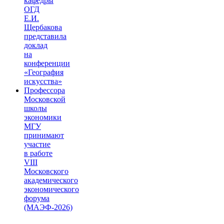
кафедры
ОГД
Е.И.
Щербакова
представила
доклад
на
конференции
«География
искусства»
Профессора
Московской
школы
экономики
МГУ
принимают
участие
в работе
VIII
Московского
академического
экономического
форума
(МАЭФ-2026)