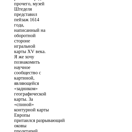
прочего, музей
Штеделя
представил
пейзаж 1614
года,
написанный на
оборотной
стороне
игральной
карты
XV
века.
Я же хочу
познакомить
научное
сообщество с
картиной,
являющейся
«задником»
географической
карты. За
«спиной»
контурной карты
Европы
притаился разрывающий
оковы
пролетарий.