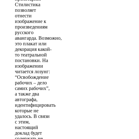
Стилистика
позволяет
отнести
изображение к
произведениям
русского
авангарда. Возможно,
это плакат или
декорация какой-
то театральной
постановки. На
изображении
читается лозунг:
“Освобождение
рабочих – дело
самих рабочих”,
а также два
автографа,
идентифицировать
которые не
удалось. В связи
с этим,
настоящий
доклад будет
содержать не