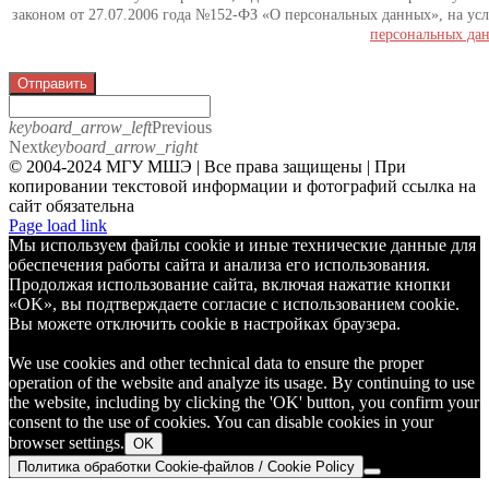
законом от 27.07.2006 года №152-ФЗ «О персональных данных», на усл
персональных да
Отправить
keyboard_arrow_left
Previous
Next
keyboard_arrow_right
© 2004-2024 МГУ МШЭ | Все права защищены | При
копировании текстовой информации и фотографий ссылка на
сайт обязательна
Telegram
Page load link
Мы используем файлы cookie и иные технические данные для
обеспечения работы сайта и анализа его использования.
Продолжая использование сайта, включая нажатие кнопки
«OK», вы подтверждаете согласие с использованием cookie.
Вы можете отключить cookie в настройках браузера.
We use cookies and other technical data to ensure the proper
operation of the website and analyze its usage. By continuing to use
the website, including by clicking the 'OK' button, you confirm your
consent to the use of cookies. You can disable cookies in your
browser settings.
OK
Политика обработки Cookie-файлов / Cookie Policy
Go