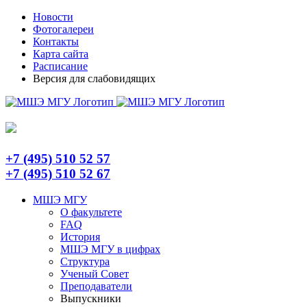
Skip
Telegram
Новости
to
Фотогалереи
content
Контакты
Карта сайта
Расписание
Версия для слабовидящих
+7 (495) 510 52 57
+7 (495) 510 52 67
МШЭ МГУ
О факультете
FAQ
История
МШЭ МГУ в цифрах
Структура
Ученый Совет
Преподаватели
Выпускники