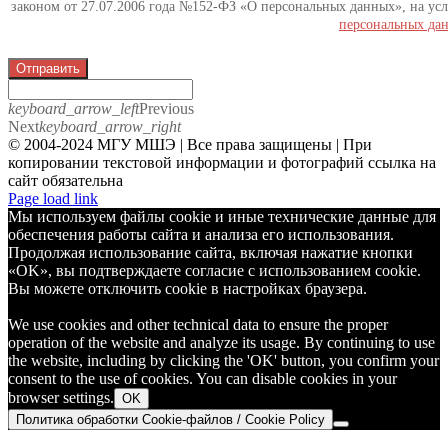
законом от 27.07.2006 года №152-ФЗ «О персональных данных», на усл
персональных да
Отправить
keyboard_arrow_left
Previous
Next
keyboard_arrow_right
© 2004-2024 МГУ МШЭ | Все права защищены | При
копировании текстовой информации и фотографий ссылка на
сайт обязательна
Telegram
Page load link
Мы используем файлы cookie и иные технические данные для
обеспечения работы сайта и анализа его использования.
Продолжая использование сайта, включая нажатие кнопки
«OK», вы подтверждаете согласие с использованием cookie.
Вы можете отключить cookie в настройках браузера.
We use cookies and other technical data to ensure the proper
operation of the website and analyze its usage. By continuing to use
the website, including by clicking the 'OK' button, you confirm your
consent to the use of cookies. You can disable cookies in your
browser settings.
OK
Политика обработки Cookie-файлов / Cookie Policy
Go