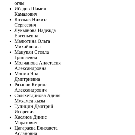
оглы
Ибадов Шамил
Камалович
Казаков Никита
Сергеевич
Лукьянова Надежда
Евгеньевна
Малютина Ольга
Михайловна
Манукян Стелла
Гришаевна
Молчанова Анастасия
Александровна
Монич Яна
Дмитриевна
Рязанов Кирилл
Александрович
Саляхетдинова Адиля
Мухамед кызы
Тупицин Дмитрий
Игоревич
Хасянов Динис
Маратович
Цагараева Елизавета
Аслановна