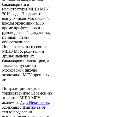
бакалавриата и
магистратуры МШЭ МГУ
2019 года. Поздравить
выпускников Московской
школы экономики МГУ
кроме профессоров и
руководителей факультета,
пришли члены
общественного
Попечительского совета
МШЭ МГУ, родители и
друзья нынешних
бакалавров и магистров, а
также выпускники
Московской школы
экономики МГУ прошлых
лет.
По традиции открыл
торжественную церемонию
директор МШЭ МГУ
академик
А.Д. Некипелов
.
Александр Дмитриевич
тепло поздравил
выпускников, пожелал им