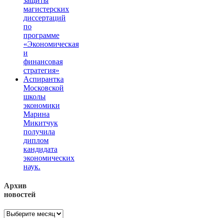
защиты
магистерских
диссертаций
по
программе
«Экономическая
и
финансовая
стратегия»
Аспирантка
Московской
школы
экономики
Марина
Микитчук
получила
диплом
кандидата
экономических
наук.
Архив
новостей
Архив