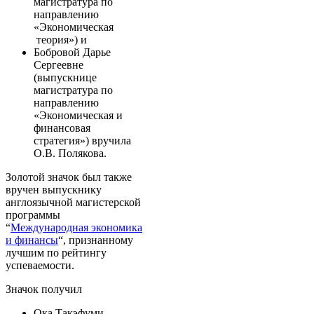
магистратура по
направлению
«Экономическая
теория») и
Бобровой Дарье
Сергеевне
(выпускнице
магистратура по
направлению
«Экономическая и
финансовая
стратегия») вручила
О.В. Полякова.
Золотой значок был также
вручен выпускнику
англоязычной магистерской
программы
“
Международная экономика
и финансы
“, признанному
лучшим по рейтингу
успеваемости.
Значок получил
Ока Такэфуми