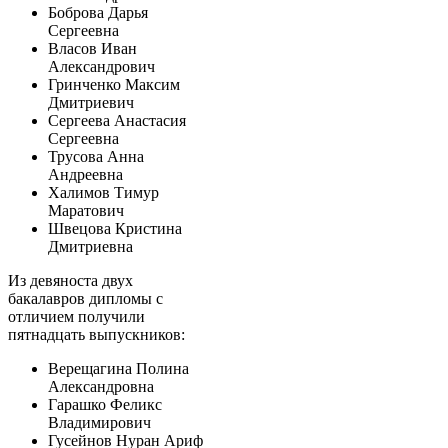
Боброва Дарья
Сергеевна
Власов Иван
Александрович
Гринченко Максим
Дмитриевич
Сергеева Анастасия
Сергеевна
Трусова Анна
Андреевна
Халимов Тимур
Маратович
Швецова Кристина
Дмитриевна
Из девяноста двух
бакалавров дипломы с
отличием получили
пятнадцать выпускников:
Верещагина Полина
Александровна
Гарашко Феликс
Владимирович
Гусейнов Нуран Ариф