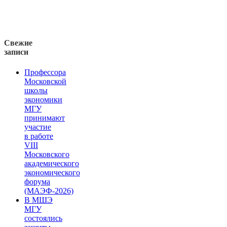
Свежие
записи
Профессора
Московской
школы
экономики
МГУ
принимают
участие
в работе
VIII
Московского
академического
экономического
форума
(МАЭФ-2026)
В МШЭ
МГУ
состоялись