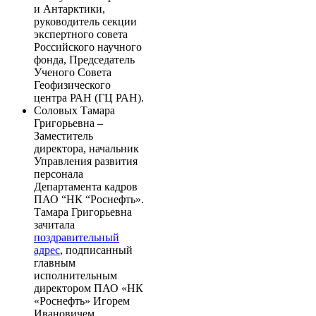
и Антарктики,
руководитель секции
экспертного совета
Российского научного
фонда, Председатель
Ученого Совета
Геофизического
центра РАН (ГЦ РАН).
Соловых Тамара
Григорьевна –
Заместитель
директора, начальник
Управления развития
персонала
Департамента кадров
ПАО “НК “Роснефть».
Тамара Григорьевна
зачитала
поздравительный
адрес
, подписанный
главным
исполнительным
директором ПАО «НК
«Роснефть» Игорем
Ивановичем