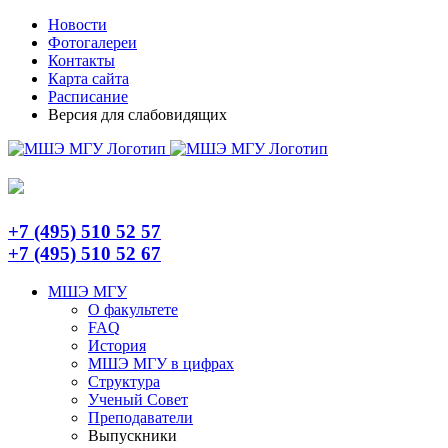
Skip
Telegram
Новости
to
Фотогалереи
content
Контакты
Карта сайта
Расписание
Версия для слабовидящих
+7 (495) 510 52 57
+7 (495) 510 52 67
МШЭ МГУ
О факультете
FAQ
История
МШЭ МГУ в цифрах
Структура
Ученый Совет
Преподаватели
Выпускники