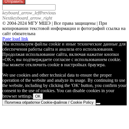
Отправить
keyboard_arrow_left
Previous
Next
keyboard_arrow_right
© 2004-2024 МГУ МШЭ | Все права защищены | При
копировании текстовой информации и фотографий ссылка на
сайт обязательна
Telegram
Page load link
Мы используем файлы cookie и иные технические данные для
обеспечения работы сайта и анализа его использования.
Продолжая использование сайта, включая нажатие кнопки
«OK», вы подтверждаете согласие с использованием cookie.
Вы можете отключить cookie в настройках браузера.
We use cookies and other technical data to ensure the proper
operation of the website and analyze its usage. By continuing to use
the website, including by clicking the 'OK' button, you confirm your
consent to the use of cookies. You can disable cookies in your
browser settings.
OK
Политика обработки Cookie-файлов / Cookie Policy
Go
to
Top