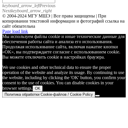
keyboard_arrow_left
Previous
Next
keyboard_arrow_right
© 2004-2024 МГУ МШЭ | Все права защищены | При
копировании текстовой информации и фотографий ссылка на
сайт обязательна
Telegram
Page load link
Мы используем файлы cookie и иные технические данные для
обеспечения работы сайта и анализа его использования.
Продолжая использование сайта, включая нажатие кнопки
«OK», вы подтверждаете согласие с использованием cookie.
Вы можете отключить cookie в настройках браузера.
We use cookies and other technical data to ensure the proper
operation of the website and analyze its usage. By continuing to use
the website, including by clicking the 'OK' button, you confirm your
consent to the use of cookies. You can disable cookies in your
browser settings.
OK
Политика обработки Cookie-файлов / Cookie Policy
Go
to
Top