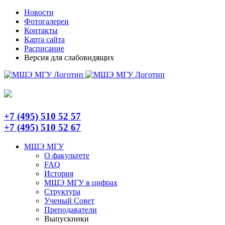
Skip
Telegram
Новости
to
Фотогалереи
content
Контакты
Карта сайта
Расписание
Версия для слабовидящих
+7 (495) 510 52 57
+7 (495) 510 52 67
МШЭ МГУ
О факультете
FAQ
История
МШЭ МГУ в цифрах
Структура
Ученый Совет
Преподаватели
Выпускники