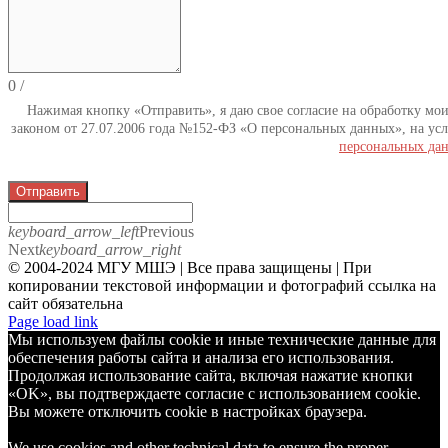
0
/
Нажимая кнопку «Отправить», я даю свое согласие на обработку мо
законом от 27.07.2006 года №152-ФЗ «О персональных данных», на усл
персональных да
Отправить
keyboard_arrow_left
Previous
Next
keyboard_arrow_right
© 2004-2024 МГУ МШЭ | Все права защищены | При
копировании текстовой информации и фотографий ссылка на
сайт обязательна
Telegram
Page load link
Мы используем файлы cookie и иные технические данные для
обеспечения работы сайта и анализа его использования.
Продолжая использование сайта, включая нажатие кнопки
«OK», вы подтверждаете согласие с использованием cookie.
Вы можете отключить cookie в настройках браузера.
We use cookies and other technical data to ensure the proper