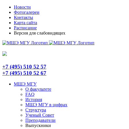
Skip
Telegram
Новости
to
Фотогалереи
content
Контакты
Карта сайта
Расписание
Версия для слабовидящих
+7 (495) 510 52 57
+7 (495) 510 52 67
МШЭ МГУ
О факультете
FAQ
История
МШЭ МГУ в цифрах
Структура
Ученый Совет
Преподаватели
Выпускники