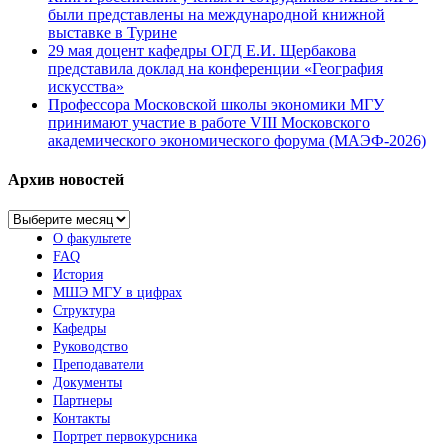
были представлены на международной книжной
выставке в Турине
29 мая доцент кафедры ОГД Е.И. Щербакова
представила доклад на конференции «География
искусства»
Профессора Московской школы экономики МГУ
принимают участие в работе VIII Московского
академического экономического форума (МАЭФ-2026)
Архив новостей
Архив
новостей
О факультете
FAQ
История
МШЭ МГУ в цифрах
Структура
Кафедры
Руководство
Преподаватели
Документы
Партнеры
Контакты
Портрет первокурсника