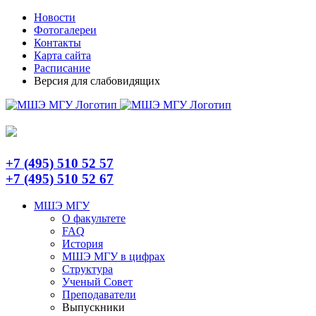
Skip
Telegram
Новости
to
Фотогалереи
content
Контакты
Карта сайта
Расписание
Версия для слабовидящих
+7 (495) 510 52 57
+7 (495) 510 52 67
МШЭ МГУ
О факультете
FAQ
История
МШЭ МГУ в цифрах
Структура
Ученый Совет
Преподаватели
Выпускники