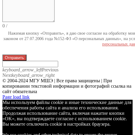
0
/
Нажимая кнопку «Отправить», я даю свое согласие на обработку мо
законом от 27.07.2006 года №152-ФЗ «О персональных данных», на усл
персональных да
Отправить
keyboard_arrow_left
Previous
Next
keyboard_arrow_right
© 2004-2024 МГУ МШЭ | Все права защищены | При
копировании текстовой информации и фотографий ссылка на
сайт обязательна
Telegram
Page load link
Мы используем файлы cookie и иные технические данные для
обеспечения работы сайта и анализа его использования.
Продолжая использование сайта, включая нажатие кнопки
«OK», вы подтверждаете согласие с использованием cookie.
Вы можете отключить cookie в настройках браузера.
We use cookies and other technical data to ensure the proper