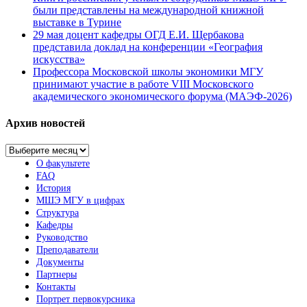
были представлены на международной книжной
выставке в Турине
29 мая доцент кафедры ОГД Е.И. Щербакова
представила доклад на конференции «География
искусства»
Профессора Московской школы экономики МГУ
принимают участие в работе VIII Московского
академического экономического форума (МАЭФ-2026)
Архив новостей
Архив
новостей
О факультете
FAQ
История
МШЭ МГУ в цифрах
Структура
Кафедры
Руководство
Преподаватели
Документы
Партнеры
Контакты
Портрет первокурсника