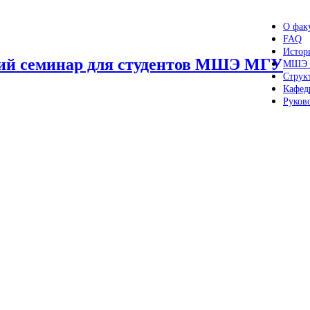
О факу
FAQ
Истор
кий семинар для студентов МШЭ МГУ
МШЭ 
Струк
Кафед
Руков