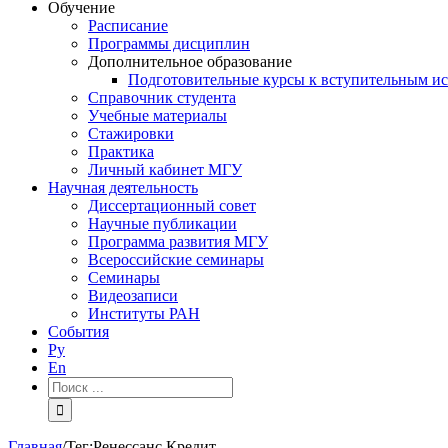
Обучение
Расписание
Программы дисциплин
Дополнительное образование
Подготовительные курсы к вступительным и
Справочник студента
Учебные материалы
Стажировки
Практика
Личный кабинет МГУ
Научная деятельность
Диссертационный совет
Научные публикации
Программа развития МГУ
Всероссийские семинары
Семинары
Видеозаписи
Институты РАН
События
Ру
En
Результат
поиска:
Главная
/
Тег:
Ренессанс Кредит