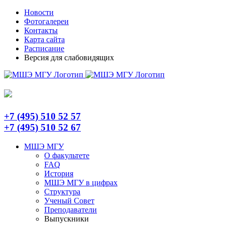
Skip
Telegram
Новости
to
Фотогалереи
content
Контакты
Карта сайта
Расписание
Версия для слабовидящих
+7 (495) 510 52 57
+7 (495) 510 52 67
МШЭ МГУ
О факультете
FAQ
История
МШЭ МГУ в цифрах
Структура
Ученый Совет
Преподаватели
Выпускники