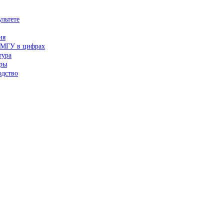
льтете
ия
МГУ в цифрах
тура
ры
одство