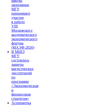
школы
экономики
МГУ
принимают
участие
в работе
VIII
Московского
академического
экономического
форума
(МАЭФ-2026)
В МШЭ
МГУ
состоялись
защиты
магистерских
диссертаций
по
программе
«Экономическая
и
финансовая
стратегия»
Аспирантка