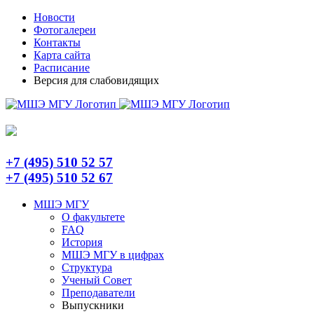
Skip
Telegram
Новости
to
Фотогалереи
content
Контакты
Карта сайта
Расписание
Версия для слабовидящих
+7 (495) 510 52 57
+7 (495) 510 52 67
МШЭ МГУ
О факультете
FAQ
История
МШЭ МГУ в цифрах
Структура
Ученый Совет
Преподаватели
Выпускники