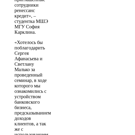
сотрудники
ренессанс
кредит», –
студентка МШЭ
МГУ София
Карклина.
«Хотелось бы
поблагодарить
Сергея
Афанасьева и
Светлану
Малько за
проведенный
семинар, в ходе
которого мы
ознакомились с
устройством
банковского
бизнеса,
предсказыванием
доходов
клиентов, а так
же с
использованием