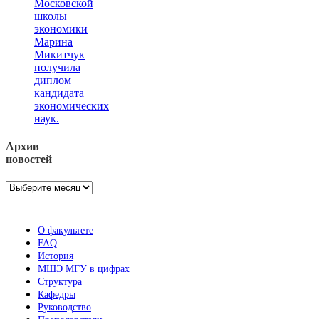
Московской
школы
экономики
Марина
Микитчук
получила
диплом
кандидата
экономических
наук.
Архив
новостей
Архив
новостей
О факультете
FAQ
История
МШЭ МГУ в цифрах
Структура
Кафедры
Руководство