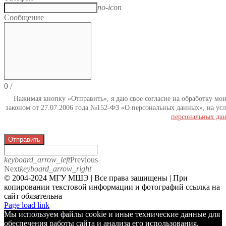
no-icon
Сообщение
0
/
Нажимая кнопку «Отправить», я даю свое согласие на обработку мо
законом от 27.07.2006 года №152-ФЗ «О персональных данных», на усл
персональных да
Отправить
keyboard_arrow_left
Previous
Next
keyboard_arrow_right
© 2004-2024 МГУ МШЭ | Все права защищены | При
копировании текстовой информации и фотографий ссылка на
сайт обязательна
Telegram
Page load link
Мы используем файлы cookie и иные технические данные для
обеспечения работы сайта и анализа его использования.