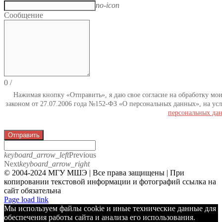
no-icon
Сообщение
0
/
Нажимая кнопку «Отправить», я даю свое согласие на обработку мо
законом от 27.07.2006 года №152-ФЗ «О персональных данных», на усл
персональных да
Отправить
keyboard_arrow_left
Previous
Next
keyboard_arrow_right
© 2004-2024 МГУ МШЭ | Все права защищены | При
копировании текстовой информации и фотографий ссылка на
сайт обязательна
Telegram
Page load link
Мы используем файлы cookie и иные технические данные для
обеспечения работы сайта и анализа его использования.