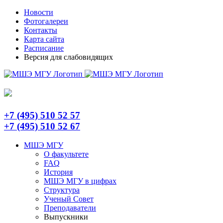
Skip
Telegram
Новости
to
Фотогалереи
content
Контакты
Карта сайта
Расписание
Версия для слабовидящих
+7 (495) 510 52 57
+7 (495) 510 52 67
МШЭ МГУ
О факультете
FAQ
История
МШЭ МГУ в цифрах
Структура
Ученый Совет
Преподаватели
Выпускники