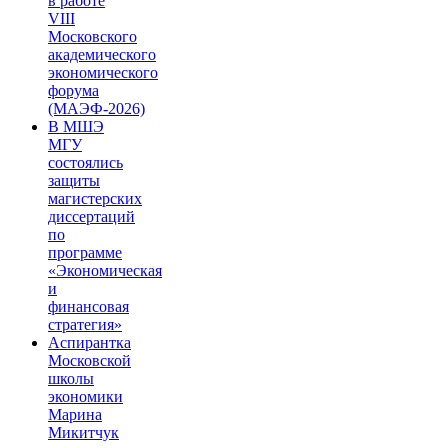
в работе
VIII
Московского
академического
экономического
форума
(МАЭФ-2026)
В МШЭ
МГУ
состоялись
защиты
магистерских
диссертаций
по
программе
«Экономическая
и
финансовая
стратегия»
Аспирантка
Московской
школы
экономики
Марина
Микитчук