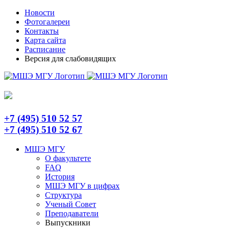
Skip
Telegram
Новости
to
Фотогалереи
content
Контакты
Карта сайта
Расписание
Версия для слабовидящих
+7 (495) 510 52 57
+7 (495) 510 52 67
МШЭ МГУ
О факультете
FAQ
История
МШЭ МГУ в цифрах
Структура
Ученый Совет
Преподаватели
Выпускники