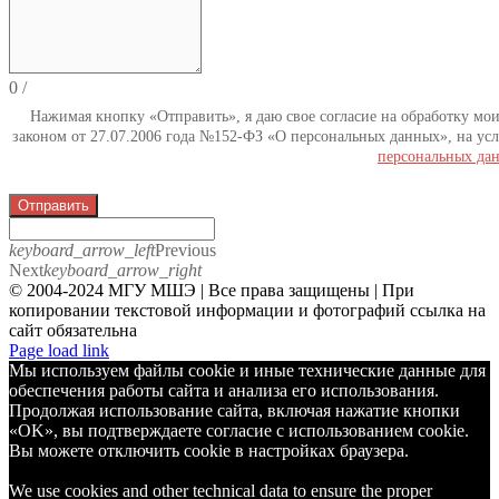
0
/
Нажимая кнопку «Отправить», я даю свое согласие на обработку мо
законом от 27.07.2006 года №152-ФЗ «О персональных данных», на усл
персональных да
Отправить
keyboard_arrow_left
Previous
Next
keyboard_arrow_right
© 2004-2024 МГУ МШЭ | Все права защищены | При
копировании текстовой информации и фотографий ссылка на
сайт обязательна
Telegram
Page load link
Мы используем файлы cookie и иные технические данные для
обеспечения работы сайта и анализа его использования.
Продолжая использование сайта, включая нажатие кнопки
«OK», вы подтверждаете согласие с использованием cookie.
Вы можете отключить cookie в настройках браузера.
We use cookies and other technical data to ensure the proper