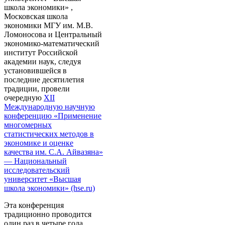
школа экономики» ,
Московская школа
экономики МГУ им. М.В.
Ломоносова и Центральный
экономико-математический
институт Российской
академии наук, следуя
установившейся в
последние десятилетия
традиции, провели
очередную
XII
Международную научную
конференцию «Применение
многомерных
статистических методов в
экономике и оценке
качества им. С.А. Айвазяна»
— Национальный
исследовательский
университет «Высшая
школа экономики» (hse.ru)
Эта конференция
традиционно проводится
один раз в четыре года,