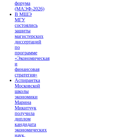
форума
(МАЭФ-2026)
В МШЭ
МГУ
состоялись
защиты
магистерских
диссертаций
по
программе
«Экономическая
и
финансовая
стратегия»
Аспирантка
Московской
школы
экономики
Марина
Микитчук
получила
диплом
кандидата
экономических
наук.