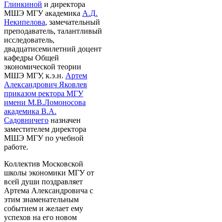
Глинкиной
и директора
МШЭ МГУ академика
А.Д.
Некипелова
, замечательный
преподаватель, талантливый
исследователь,
двадцатисемилетний доцент
кафедры Общей
экономической теории
МШЭ МГУ, к.э.н.
Артем
Александрович Яковлев
приказом ректора МГУ
имени М.В.Ломоносова
академика В.А.
Садовничего
назначен
заместителем директора
МШЭ МГУ по учебной
работе.
Коллектив Московской
школы экономики МГУ от
всей души поздравляет
Артема Александровича с
этим знаменательным
событием и желает ему
успехов на его новом