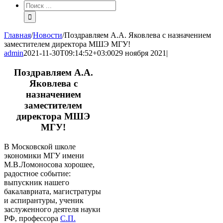
Результат
поиска:
Главная
/
Новости
/
Поздравляем А.А. Яковлева с назначением
заместителем директора МШЭ МГУ!
admin
2021-11-30T09:14:52+03:00
29 ноября 2021
|
Поздравляем А.А.
Яковлева с
назначением
заместителем
директора МШЭ
МГУ!
В Московской школе
экономики МГУ имени
М.В.Ломоносова хорошее,
радостное событие:
выпускник нашего
бакалавриата, магистратуры
и аспирантуры, ученик
заслуженного деятеля науки
РФ, профессора
С.П.