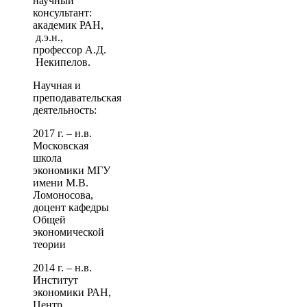
научный
консультант:
академик РАН,
д.э.н.,
профессор А.Д.
Некипелов.
Научная и
преподавательская
деятельность:
2017 г. – н.в.
Московская
школа
экономики МГУ
имени М.В.
Ломоносова,
доцент кафедры
Общей
экономической
теории
2014 г. – н.в.
Институт
экономики РАН,
Центр