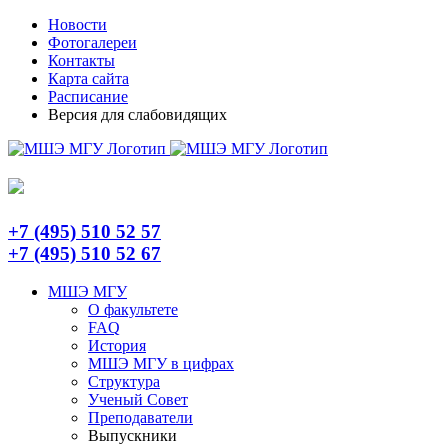
Skip
Telegram
Новости
to
Фотогалереи
content
Контакты
Карта сайта
Расписание
Версия для слабовидящих
+7 (495) 510 52 57
+7 (495) 510 52 67
МШЭ МГУ
О факультете
FAQ
История
МШЭ МГУ в цифрах
Структура
Ученый Совет
Преподаватели
Выпускники