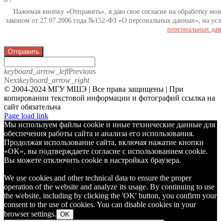
Нажимая кнопку «Отправить», я даю свое согласие на обработку мо
законом от 27.07.2006 года №152-ФЗ «О персональных данных», на усл
персональных да
Отправить
keyboard_arrow_left
Previous
Next
keyboard_arrow_right
© 2004-2024 МГУ МШЭ | Все права защищены | При
копировании текстовой информации и фотографий ссылка на
сайт обязательна
Telegram
Page load link
Мы используем файлы cookie и иные технические данные для
обеспечения работы сайта и анализа его использования.
Продолжая использование сайта, включая нажатие кнопки
«OK», вы подтверждаете согласие с использованием cookie.
Вы можете отключить cookie в настройках браузера.
We use cookies and other technical data to ensure the proper
operation of the website and analyze its usage. By continuing to use
the website, including by clicking the 'OK' button, you confirm your
consent to the use of cookies. You can disable cookies in your
browser settings.
OK