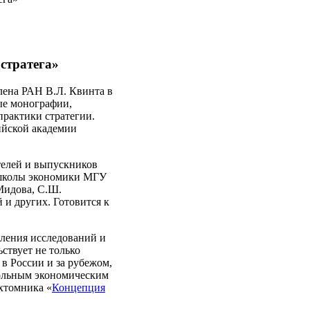
стратега»
лена РАН В.Л. Квинта в
ые монографии,
практики стратегии.
ийской академии
телей и выпускников
 школы экономики МГУ
Мидова, С.Ш.
 и других. Готовится к
вления исследований и
ствует не только
в России и за рубежом,
Вольным экономическим
хтомника «
Концепция