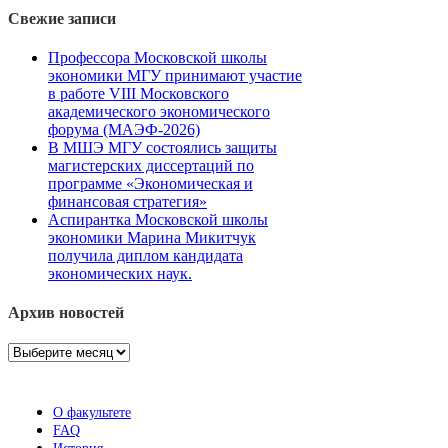
Свежие записи
Профессора Московской школы
экономики МГУ принимают участие
в работе VIII Московского
академического экономического
форума (МАЭФ-2026)
В МШЭ МГУ состоялись защиты
магистерских диссертаций по
программе «Экономическая и
финансовая стратегия»
Аспирантка Московской школы
экономики Марина Микитчук
получила диплом кандидата
экономических наук.
Архив новостей
Архив
новостей
О факультете
FAQ