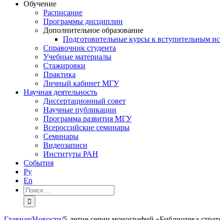
Обучение
Расписание
Программы дисциплин
Дополнительное образование
Подготовительные курсы к вступительным и
Справочник студента
Учебные материалы
Стажировки
Практика
Личный кабинет МГУ
Научная деятельность
Диссертационный совет
Научные публикации
Программа развития МГУ
Всероссийские семинары
Семинары
Видеозаписи
Институты РАН
События
Ру
En
Результат
поиска:
Главная
/
Новости
/
5-летие серии монографий «Библиотека страт