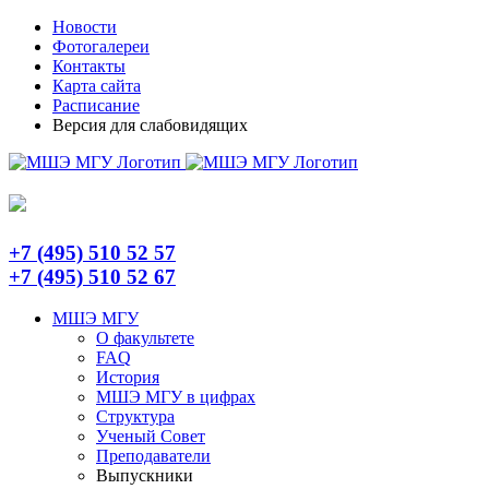
Skip
Telegram
Новости
to
Фотогалереи
content
Контакты
Карта сайта
Расписание
Версия для слабовидящих
+7 (495) 510 52 57
+7 (495) 510 52 67
МШЭ МГУ
О факультете
FAQ
История
МШЭ МГУ в цифрах
Структура
Ученый Совет
Преподаватели
Выпускники