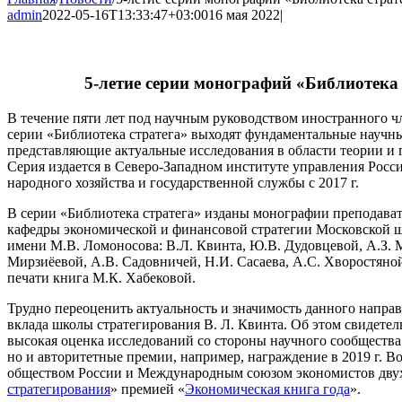
admin
2022-05-16T13:33:47+03:00
16 мая 2022
|
5-летие серии монографий «Библиотека 
В течение пяти лет под научным руководством иностранного ч
серии «Библиотека стратега» выходят фундаментальные научн
представляющие актуальные исследования в области теории и 
Серия издается в Северо-Западном институте управления Росс
народного хозяйства и государственной службы с 2017 г.
В серии «Библиотека стратега» изданы монографии преподава
кафедры экономической и финансовой стратегии Московской
имени М.В. Ломоносова: В.Л. Квинта, Ю.В. Дудовцевой, А.З. 
Мирзиёевой, А.В. Садовничей, Н.И. Сасаева, А.С. Хворостяной
печати книга М.К. Хабековой.
Трудно переоценить актуальность и значимость данного напра
вклада школы стратегирования В. Л. Квинта. Об этом свидетель
высокая оценка исследований со стороны научного сообщества 
но и авторитетные премии, например, награждение в 2019 г. 
обществом России и Международным союзом экономистов дву
стратегирования
» премией «
Экономическая книга года
».