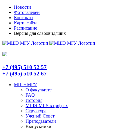
Skip
Telegram
Новости
to
Фотогалереи
content
Контакты
Карта сайта
Расписание
Версия для слабовидящих
+7 (495) 510 52 57
+7 (495) 510 52 67
МШЭ МГУ
О факультете
FAQ
История
МШЭ МГУ в цифрах
Структура
Ученый Совет
Преподаватели
Выпускники