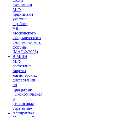
школы
экономики
МГУ
принимают
участие
в работе
VIII
Московского
академического
экономического
форума
(МАЭФ-2026)
В МШЭ
МГУ
состоялись
защиты
магистерских
диссертаций
по
программе
«Экономическая
и
финансовая
стратегия»
Аспирантка