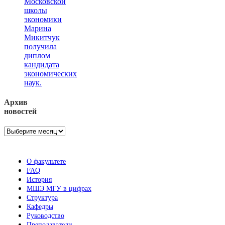
Московской
школы
экономики
Марина
Микитчук
получила
диплом
кандидата
экономических
наук.
Архив
новостей
Архив
новостей
О факультете
FAQ
История
МШЭ МГУ в цифрах
Структура
Кафедры
Руководство
Преподаватели