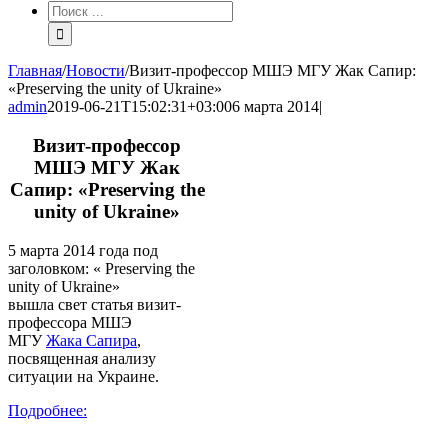
Результат
поиска:
Главная
/
Новости
/
Визит-профессор МШЭ МГУ Жак Сапир:
«Preserving the unity of Ukraine»
admin
2019-06-21T15:02:31+03:00
6 марта 2014
|
Визит-профессор
МШЭ МГУ Жак
Сапир: «Preserving the
unity of Ukraine»
5 марта 2014 года под
заголовком: « Preserving the
unity of Ukraine»
вышла свет статья визит-
профессора МШЭ
МГУ
Жака Сапира
,
посвященная анализу
ситуации на Украине.
Подробнее: