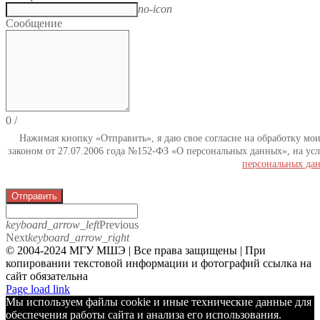
no-icon
Сообщение
0
/
Нажимая кнопку «Отправить», я даю свое согласие на обработку мо
законом от 27.07.2006 года №152-ФЗ «О персональных данных», на усл
персональных да
Отправить
keyboard_arrow_left
Previous
Next
keyboard_arrow_right
© 2004-2024 МГУ МШЭ | Все права защищены | При
копировании текстовой информации и фотографий ссылка на
сайт обязательна
Telegram
Page load link
Мы используем файлы cookie и иные технические данные для
обеспечения работы сайта и анализа его использования.