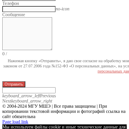
Телефон
no-icon
Сообщение
0
/
Нажимая кнопку «Отправить», я даю свое согласие на обработку мо
законом от 27.07.2006 года №152-ФЗ «О персональных данных», на усл
персональных да
Отправить
keyboard_arrow_left
Previous
Next
keyboard_arrow_right
© 2004-2024 МГУ МШЭ | Все права защищены | При
копировании текстовой информации и фотографий ссылка на
сайт обязательна
Telegram
Page load link
Мы используем файлы cookie и иные технические данные для