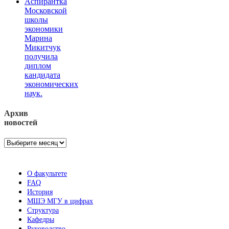
Аспирантка
Московской
школы
экономики
Марина
Микитчук
получила
диплом
кандидата
экономических
наук.
Архив
новостей
Архив
новостей
О факультете
FAQ
История
МШЭ МГУ в цифрах
Структура
Кафедры
Руководство