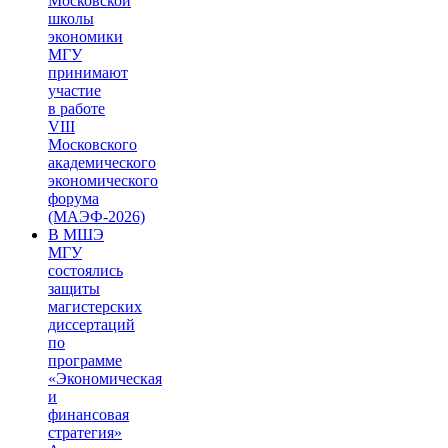
Московской
школы
экономики
МГУ
принимают
участие
в работе
VIII
Московского
академического
экономического
форума
(МАЭФ-2026)
В МШЭ
МГУ
состоялись
защиты
магистерских
диссертаций
по
программе
«Экономическая
и
финансовая
стратегия»