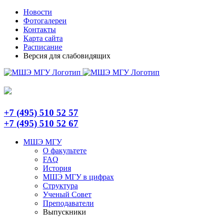
Skip
Telegram
Новости
to
Фотогалереи
content
Контакты
Карта сайта
Расписание
Версия для слабовидящих
+7 (495) 510 52 57
+7 (495) 510 52 67
МШЭ МГУ
О факультете
FAQ
История
МШЭ МГУ в цифрах
Структура
Ученый Совет
Преподаватели
Выпускники