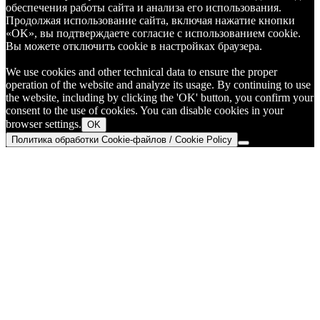
обеспечения работы сайта и анализа его использования.
Продолжая использование сайта, включая нажатие кнопки
«OK», вы подтверждаете согласие с использованием cookie.
Вы можете отключить cookie в настройках браузера.
We use cookies and other technical data to ensure the proper
operation of the website and analyze its usage. By continuing to use
the website, including by clicking the 'OK' button, you confirm your
consent to the use of cookies. You can disable cookies in your
browser settings.
OK
Политика обработки Cookie-файлов / Cookie Policy
Go
to
Top