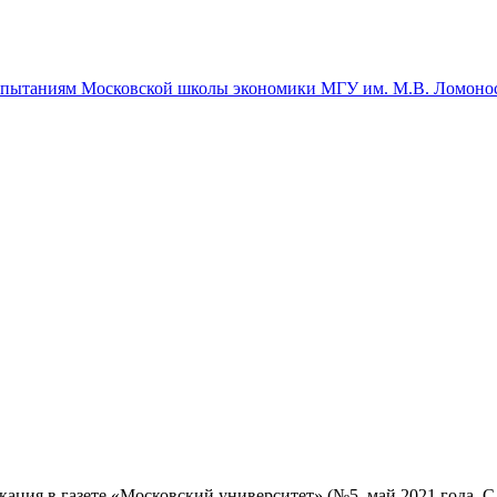
спытаниям Московской школы экономики МГУ им. М.В. Ломоно
ация в газете «Московский университет» (№5, май 2021 года, С