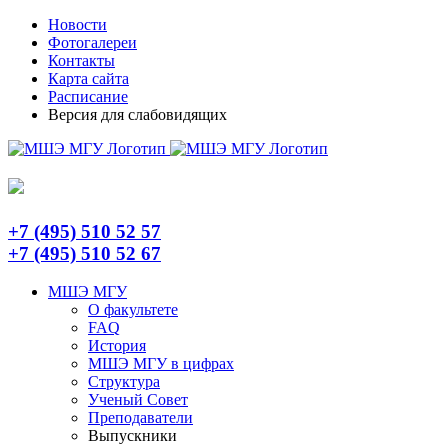
Skip
Telegram
Новости
to
Фотогалереи
content
Контакты
Карта сайта
Расписание
Версия для слабовидящих
+7 (495) 510 52 57
+7 (495) 510 52 67
МШЭ МГУ
О факультете
FAQ
История
МШЭ МГУ в цифрах
Структура
Ученый Совет
Преподаватели
Выпускники