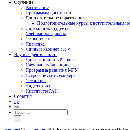
Обучение
Расписание
Программы дисциплин
Дополнительное образование
Подготовительные курсы к вступительным и
Справочник студента
Учебные материалы
Стажировки
Практика
Личный кабинет МГУ
Научная деятельность
Диссертационный совет
Научные публикации
Программа развития МГУ
Всероссийские семинары
Семинары
Видеозаписи
Институты РАН
События
Ру
En
Результат
поиска:
Главная
/
О нас говорят
/
В.Л.Квинт: «Учимся стратегии!» (Публик