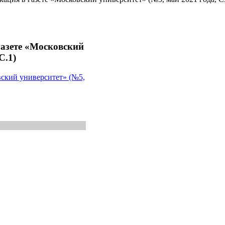
газете «Московский
С.1)
вский университет» (№5,