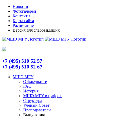
Skip
Telegram
Новости
to
Фотогалереи
content
Контакты
Карта сайта
Расписание
Версия для слабовидящих
+7 (495) 510 52 57
+7 (495) 510 52 67
МШЭ МГУ
О факультете
FAQ
История
МШЭ МГУ в цифрах
Структура
Ученый Совет
Преподаватели
Выпускники