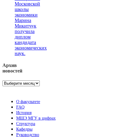
Московской
школы
экономики
Марина
Микитчук
получила
диплом
кандидата
экономических
наук.
Архив
новостей
Архив
новостей
О факультете
FAQ
История
МШЭ МГУ в цифрах
Структура
Кафедры
Руководство