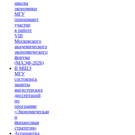
школы
экономики
МГУ
принимают
участие
в работе
VIII
Московского
академического
экономического
форума
(МАЭФ-2026)
В МШЭ
МГУ
состоялись
защиты
магистерских
диссертаций
по
программе
«Экономическая
и
финансовая
стратегия»
Аспирантка