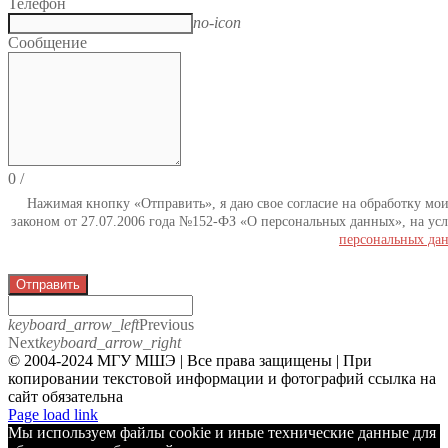
Телефон
no-icon
Сообщение
0
/
Нажимая кнопку «Отправить», я даю свое согласие на обработку мо
законом от 27.07.2006 года №152-ФЗ «О персональных данных», на усл
персональных да
Отправить
keyboard_arrow_left
Previous
Next
keyboard_arrow_right
© 2004-2024 МГУ МШЭ | Все права защищены | При
копировании текстовой информации и фотографий ссылка на
сайт обязательна
Telegram
Page load link
Мы используем файлы cookie и иные технические данные для