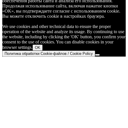
обеспечения работы сайта и анализа его использования.
Продолжая использование сайта, включая нажатие кнопки
«OK», вы подтверждаете согласие с использованием cookie.
Вы можете отключить cookie в настройках браузера.
We use cookies and other technical data to ensure the proper
operation of the website and analyze its usage. By continuing to use
the website, including by clicking the 'OK' button, you confirm your
consent to the use of cookies. You can disable cookies in your
browser settings.
OK
Политика обработки Cookie-файлов / Cookie Policy
Go
to
Top