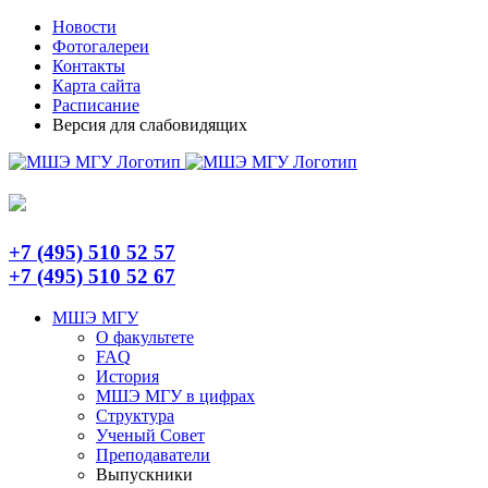
Skip
Telegram
Новости
to
Фотогалереи
content
Контакты
Карта сайта
Расписание
Версия для слабовидящих
+7 (495) 510 52 57
+7 (495) 510 52 67
МШЭ МГУ
О факультете
FAQ
История
МШЭ МГУ в цифрах
Структура
Ученый Совет
Преподаватели
Выпускники