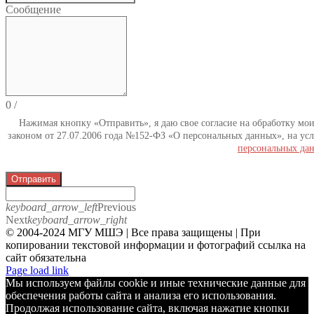
Сообщение
0
/
Нажимая кнопку «Отправить», я даю свое согласие на обработку мо
законом от 27.07.2006 года №152-ФЗ «О персональных данных», на усл
персональных да
Отправить
keyboard_arrow_left
Previous
Next
keyboard_arrow_right
© 2004-2024 МГУ МШЭ | Все права защищены | При
копировании текстовой информации и фотографий ссылка на
сайт обязательна
Telegram
Page load link
Мы используем файлы cookie и иные технические данные для
обеспечения работы сайта и анализа его использования.
Продолжая использование сайта, включая нажатие кнопки