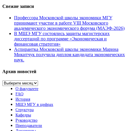
Свежие записи
Профессора Московской школы экономики МГУ
принимают участие в работе VIII Московского
академического экономического форума (МАЭФ-2026)
В МШЭ МГУ состоялись защиты магистерских
диссертаций по программе «Экономическая и
финансовая стратегия»
Аспирантка Московской школы экономики Марина
Микитчук получила диплом кандидата экономических
наук.
Архив новостей
Архив
новостей
О факультете
FAQ
История
МШЭ МГУ в цифрах
Структура
Кафедры
Руководство
Преподаватели
Документы