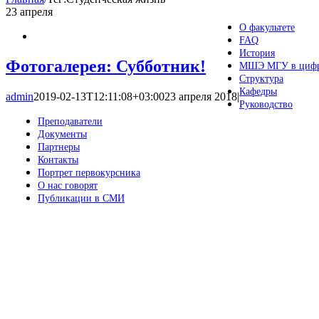
23
апреля
О факультете
FAQ
История
Фотогалерея: Субботник!
МШЭ МГУ в циф
Структура
Кафедры
admin
2019-02-13T12:11:08+03:00
23 апреля 2018
|
Руководство
Преподаватели
Документы
Партнеры
Контакты
Портрет первокурсника
О нас говорят
Публикации в СМИ