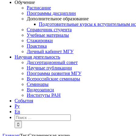
Обучение
Расписание
Программы дисциплин
Дополнительное образование
Подготовительные курсы к вступительным и
Справочник студента
Учебные материалы
Стажировки
Практика
Личный кабинет МГУ
Научная деятельность
Диссертационный совет
Научные публикации
Программа развития МГУ
Всероссийские семинары
Семинары
Видеозаписи
Институты РАН
События
Ру
En
Результат
поиска:
Главная
/
Тег:
Студенческая жизнь