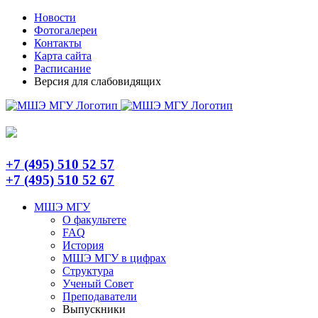
Skip
Telegram
Новости
to
Фотогалереи
content
Контакты
Карта сайта
Расписание
Версия для слабовидящих
+7 (495) 510 52 57
+7 (495) 510 52 67
МШЭ МГУ
О факультете
FAQ
История
МШЭ МГУ в цифрах
Структура
Ученый Совет
Преподаватели
Выпускники