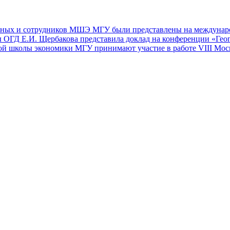
еных и сотрудников МШЭ МГУ были представлены на междунар
ы ОГД Е.И. Щербакова представила доклад на конференции «Гео
й школы экономики МГУ принимают участие в работе VIII Мос