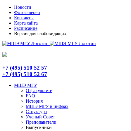
Skip
Telegram
Новости
to
Фотогалереи
content
Контакты
Карта сайта
Расписание
Версия для слабовидящих
+7 (495) 510 52 57
+7 (495) 510 52 67
МШЭ МГУ
О факультете
FAQ
История
МШЭ МГУ в цифрах
Структура
Ученый Совет
Преподаватели
Выпускники