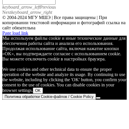
keyboard_arrow_left
Previous
Next
keyboard_arrow_right
© 2004-2024 МГУ МШЭ | Все права защищены | При
копировании текстовой информации и фотографий ссылка на
сайт обязательна
Telegram
Page load link
Мы используем файлы cookie и иные технические данные для
обеспечения работы сайта и анализа его использования.
Продолжая использование сайта, включая нажатие кнопки
«OK», вы подтверждаете согласие с использованием cookie.
Вы можете отключить cookie в настройках браузера.
We use cookies and other technical data to ensure the proper
operation of the website and analyze its usage. By continuing to use
the website, including by clicking the 'OK' button, you confirm your
consent to the use of cookies. You can disable cookies in your
browser settings.
OK
Политика обработки Cookie-файлов / Cookie Policy
Go
to
Top