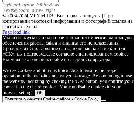
keyboard_arrow_left
Previous
Next
keyboard_arrow_right
© 2004-2024 МГУ МШЭ | Все права защищены | При
копировании текстовой информации и фотографий ссылка на
сайт обязательна
Telegram
Page load link
Мы используем файлы cookie и иные технические данные для
обеспечения работы сайта и анализа его использования.
Продолжая использование сайта, включая нажатие кнопки
«OK», вы подтверждаете согласие с использованием cookie.
Вы можете отключить cookie в настройках браузера.
We use cookies and other technical data to ensure the proper
operation of the website and analyze its usage. By continuing to use
the website, including by clicking the 'OK' button, you confirm your
consent to the use of cookies. You can disable cookies in your
browser settings.
OK
Политика обработки Cookie-файлов / Cookie Policy
Go
to
Top