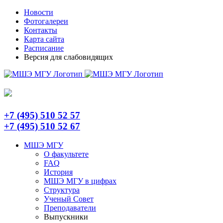
Skip
Telegram
Новости
to
Фотогалереи
content
Контакты
Карта сайта
Расписание
Версия для слабовидящих
+7 (495) 510 52 57
+7 (495) 510 52 67
МШЭ МГУ
О факультете
FAQ
История
МШЭ МГУ в цифрах
Структура
Ученый Совет
Преподаватели
Выпускники