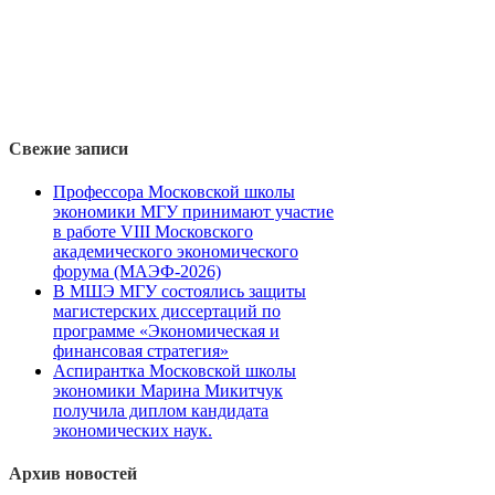
Свежие записи
Профессора Московской школы
экономики МГУ принимают участие
в работе VIII Московского
академического экономического
форума (МАЭФ-2026)
В МШЭ МГУ состоялись защиты
магистерских диссертаций по
программе «Экономическая и
финансовая стратегия»
Аспирантка Московской школы
экономики Марина Микитчук
получила диплом кандидата
экономических наук.
Архив новостей