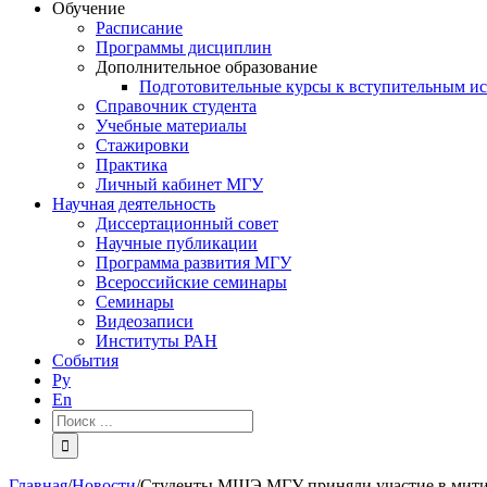
Обучение
Расписание
Программы дисциплин
Дополнительное образование
Подготовительные курсы к вступительным и
Справочник студента
Учебные материалы
Стажировки
Практика
Личный кабинет МГУ
Научная деятельность
Диссертационный совет
Научные публикации
Программа развития МГУ
Всероссийские семинары
Семинары
Видеозаписи
Институты РАН
События
Ру
En
Результат
поиска:
Главная
/
Новости
/
Студенты МШЭ МГУ приняли участие в мит