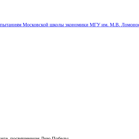
спытаниям Московской школы экономики МГУ им. М.В. Ломоно
инге, посвященном Дню Победы