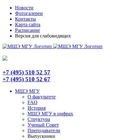
Skip
Telegram
Новости
to
Фотогалереи
content
Контакты
Карта сайта
Расписание
Версия для слабовидящих
+7 (495) 510 52 57
+7 (495) 510 52 67
МШЭ МГУ
О факультете
FAQ
История
МШЭ МГУ в цифрах
Структура
Ученый Совет
Преподаватели
Выпускники