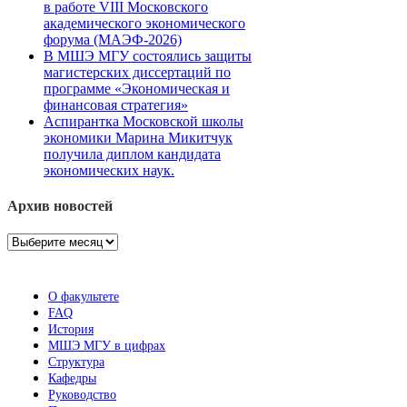
в работе VIII Московского
академического экономического
форума (МАЭФ-2026)
В МШЭ МГУ состоялись защиты
магистерских диссертаций по
программе «Экономическая и
финансовая стратегия»
Аспирантка Московской школы
экономики Марина Микитчук
получила диплом кандидата
экономических наук.
Архив новостей
Архив
новостей
О факультете
FAQ
История
МШЭ МГУ в цифрах
Структура
Кафедры
Руководство