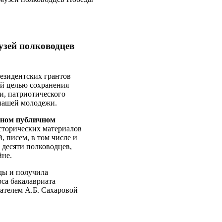
зей полководцев
езидентских грантов
ой целью сохранения
и, патриотического
нашей молодежи.
ином публичном
торических материалов
 писем, в том числе и
 десяти полководцев,
йне.
еды и получила
рса бакалавриата
ателем А.Б. Сахаровой