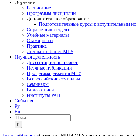
Обучение
Расписание
Программы дисциплин
Дополнительное образование
Подготовительные курсы к вступительным и
Справочник студента
Учебные материалы
Стажировки
Практика
Личный кабинет МГУ
Научная деятельность
Диссертационный совет
Научные публикации
Программа развития МГУ
Всероссийские семинары
Семинары
Видеозаписи
Институты РАН
События
Ру
En
Результат
поиска:
Главная
/
Новости
/
Студенты МШЭ МГУ посетили виртуальный м