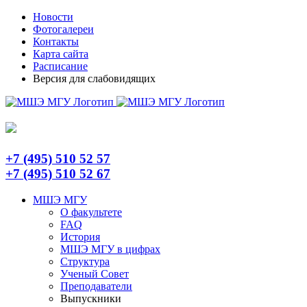
Skip
Telegram
Новости
to
Фотогалереи
content
Контакты
Карта сайта
Расписание
Версия для слабовидящих
+7 (495) 510 52 57
+7 (495) 510 52 67
МШЭ МГУ
О факультете
FAQ
История
МШЭ МГУ в цифрах
Структура
Ученый Совет
Преподаватели
Выпускники