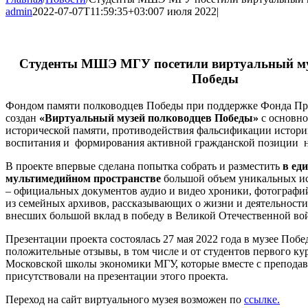
admin
2022-07-07T11:59:35+03:00
7 июля 2022
|
Студенты МШЭ МГУ посетили виртуальный му
Победы
Фондом памяти полководцев Победы при поддержке Фонда Пр
создан
«Виртуальный музей полководцев Победы»
с основн
исторической памяти, противодействия фальсификации истори
воспитания и формирования активной гражданской позиции 
В проекте впервые сделана попытка собрать и разместить
в ед
мультимедийном пространстве
большой объем уникальных ис
– официальных документов аудио и видео хроники, фотографий,
из семейных архивов, рассказывающих о жизни и деятельности
внесших большой вклад в победу в Великой Отечественной во
Презентации проекта состоялась 27 мая 2022 года в музее Поб
положительные отзывы, в том числе и от студентов первого ку
Московской школы экономики МГУ, которые вместе с преподав
присутствовали на презентации этого проекта.
Переход на сайт виртуального музея возможен по
ссылке.