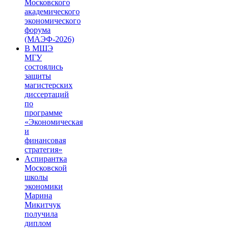
Московского
академического
экономического
форума
(МАЭФ-2026)
В МШЭ
МГУ
состоялись
защиты
магистерских
диссертаций
по
программе
«Экономическая
и
финансовая
стратегия»
Аспирантка
Московской
школы
экономики
Марина
Микитчук
получила
диплом