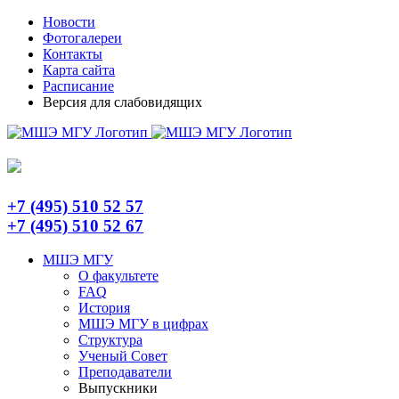
Skip
Telegram
Новости
to
Фотогалереи
content
Контакты
Карта сайта
Расписание
Версия для слабовидящих
+7 (495) 510 52 57
+7 (495) 510 52 67
МШЭ МГУ
О факультете
FAQ
История
МШЭ МГУ в цифрах
Структура
Ученый Совет
Преподаватели
Выпускники