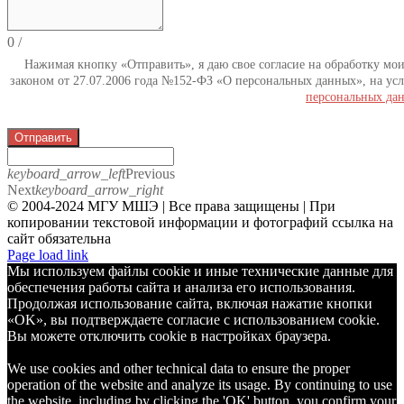
0
/
Нажимая кнопку «Отправить», я даю свое согласие на обработку мо
законом от 27.07.2006 года №152-ФЗ «О персональных данных», на усл
персональных да
Отправить
keyboard_arrow_left
Previous
Next
keyboard_arrow_right
© 2004-2024 МГУ МШЭ | Все права защищены | При
копировании текстовой информации и фотографий ссылка на
сайт обязательна
Telegram
Page load link
Мы используем файлы cookie и иные технические данные для
обеспечения работы сайта и анализа его использования.
Продолжая использование сайта, включая нажатие кнопки
«OK», вы подтверждаете согласие с использованием cookie.
Вы можете отключить cookie в настройках браузера.
We use cookies and other technical data to ensure the proper
operation of the website and analyze its usage. By continuing to use
the website, including by clicking the 'OK' button, you confirm your