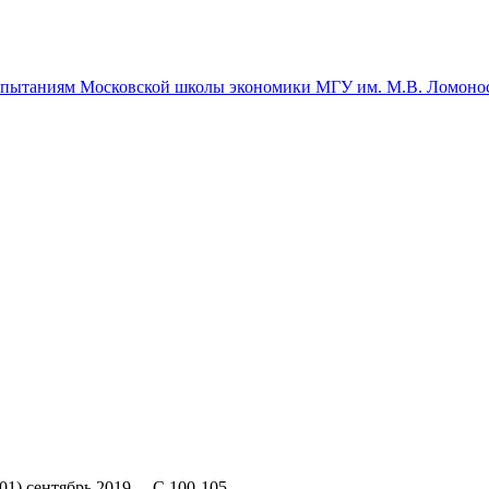
спытаниям Московской школы экономики МГУ им. М.В. Ломоно
1) сентябрь 2019, – С.100-105