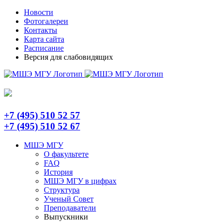
Skip
Telegram
Новости
to
Фотогалереи
content
Контакты
Карта сайта
Расписание
Версия для слабовидящих
+7 (495) 510 52 57
+7 (495) 510 52 67
МШЭ МГУ
О факультете
FAQ
История
МШЭ МГУ в цифрах
Структура
Ученый Совет
Преподаватели
Выпускники