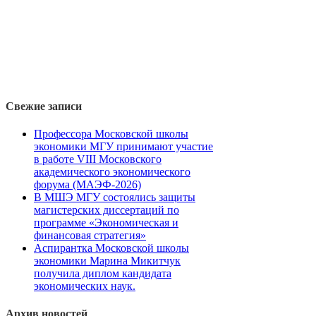
Свежие записи
Профессора Московской школы
экономики МГУ принимают участие
в работе VIII Московского
академического экономического
форума (МАЭФ-2026)
В МШЭ МГУ состоялись защиты
магистерских диссертаций по
программе «Экономическая и
финансовая стратегия»
Аспирантка Московской школы
экономики Марина Микитчук
получила диплом кандидата
экономических наук.
Архив новостей