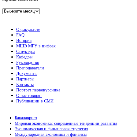
Архив
новостей
О факультете
FAQ
История
МШЭ МГУ в цифрах
Структура
Кафедры
Руководство
Преподаватели
Документы
Партнеры
Контакты
Портрет первокурсника
О нас говорят
Публикации в СМИ
Бакалавриат
Мировая экономика: современные тенденции развития
Экономическая и финансовая стратегия
Международная экономика и финансы