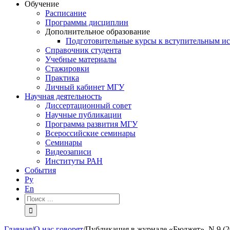
Обучение
Расписание
Программы дисциплин
Дополнительное образование
Подготовительные курсы к вступительным и
Справочник студента
Учебные материалы
Стажировки
Практика
Личный кабинет МГУ
Научная деятельность
Диссертационный совет
Научные публикации
Программа развития МГУ
Всероссийские семинары
Семинары
Видеозаписи
Институты РАН
События
Ру
En
Результат
поиска:
Главная
/
О нас говорят
/
Публикация в журнале «Бюджет», N 9 (20