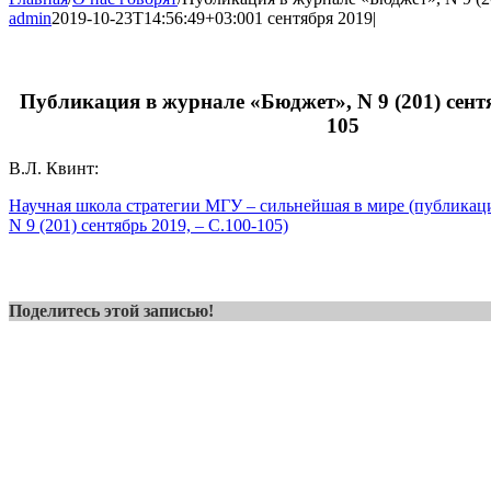
admin
2019-10-23T14:56:49+03:00
1 сентября 2019
|
Публикация в журнале «Бюджет», N 9 (201) сентя
105
В.Л. Квинт:
Научная школа стратегии МГУ – сильнейшая в мире (публикац
N 9 (201) сентябрь 2019, – С.100-105)
Поделитесь этой записью!