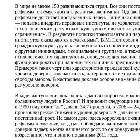
В мире не менее 150 развивающихся стран. Все они пост
реформы, стремясь догнать развитые экономики. Однако 
реформ не достигает поставленных целей. Типичная оши
— попытка внедрить передовые институты, не удовлетв
технологическим, ресурсным, культурным или институц
ограничениям. В результате попытки трансплантации пе
институтов оказываются неудачными”. В.М. Полтерович 
гражданскую культуру как совокупность отношений инди
с другими индивидами, с социальными группами, а такж
психологических характеристик, определяющих умение, 
функционировать при наличии тех или иных предписаний
Примером таких черт или характеристик гражданской кул
уровень доверия, толерантность, патерналистские ожидан
свободы выбора. В настоящем докладе особое внимание б
раз уровню доверия.
В ходе выступления докладчик задается вопросом: можно
большинству людей в России? И приводит следующие ин
в 1990 году ответ “да” давали 34,7 процента, в 2006 — 24
произошло резкое снижение уровня доверия. А дальше на
постепенный рост. На самом деле, здесь корреляция очеви
реформы неудачные, когда мы наблюдаем экономический 
доверия падает, а когда начинается рост, то он обнаружи
возрастанию, что и видно по данным 2011 года.