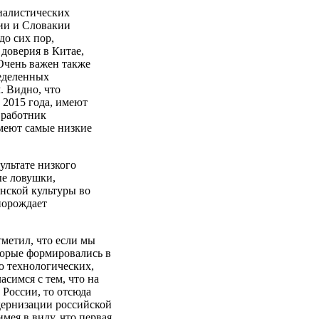
иалистических
нии и Словакии
до сих пор,
доверия в Китае,
 Очень важен также
ределенных
. Видно, что
 2015 года, имеют
 работник
меют самые низкие
зультате низкого
ые ловушки,
анской культуры во
порождает
метил, что если мы
торые формировались в
ю технологических,
симся с тем, что на
России, то отсюда
дернизации российской
мея в виду, что первая