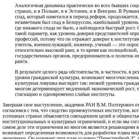
Аналогичная динамика практически во всех бывших соц
странах, и в Польше, и в Эстонии, и в Венгрии. В Румы
спад, который наметился в период реформ, продолжается 
незаметным был спад в Белоруссии, наибольший уровень 
где никакого спада не было, а наблюдался быстрый рост.
такой параметр, как уровень доверия представителей оп
профессий, потому что он отражает доверие к институтам
учитель, военнослужащий, инженер, ученый — это опрос
относительно высокий ранг, в то время как полицейский,
государственных органов, предприниматель и политик и
ранги.
В результате целого ряда обстоятельств, в частности, в ре
уровня гражданской культуры, возникают многочисленн
культурная ловушка выглядит так: низкий уровень гражд
многом детерминирует медленный экономический рост, 
стагнацию и одновременно слабые институты.
Завершая свое выступление, академик РАН В.М. Полтерович от
согласимся с тем, что сходство промежуточных институтов, ко
успешных странах объясняется совпадением целей и общность
институциональных и культурных ограничений, и если мы согла
самом деле эти ограничения во многом являются решающими в 
возникает определенная возможность для разработки плана мо
экономики. Он называет этот план условно “Перестройкой-3″, и