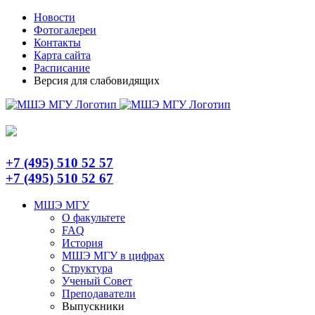
Skip
Telegram
Новости
to
Фотогалереи
content
Контакты
Карта сайта
Расписание
Версия для слабовидящих
+7 (495) 510 52 57
+7 (495) 510 52 67
МШЭ МГУ
О факультете
FAQ
История
МШЭ МГУ в цифрах
Структура
Ученый Совет
Преподаватели
Выпускники