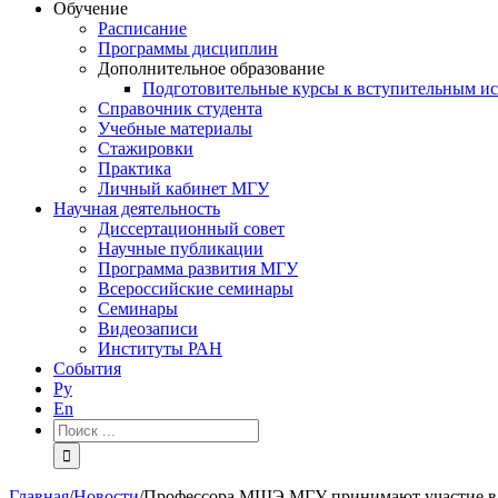
Обучение
Расписание
Программы дисциплин
Дополнительное образование
Подготовительные курсы к вступительным и
Справочник студента
Учебные материалы
Стажировки
Практика
Личный кабинет МГУ
Научная деятельность
Диссертационный совет
Научные публикации
Программа развития МГУ
Всероссийские семинары
Семинары
Видеозаписи
Институты РАН
События
Ру
En
Результат
поиска:
Главная
/
Новости
/
Профессора МШЭ МГУ принимают участие в 