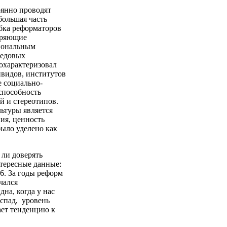
оянно проводят
большая часть
бка реформаторов
оряющие
иональным
редовых
охарактеризовал
видов, институтов
е социально-
способность
 и стереотипов.
ьтуры является
ия, ценность
ыло уделено как
 ли доверять
тересные данные:
,6. За годы реформ
чался
дна, когда у нас
спад, уровень
вает тенденцию к