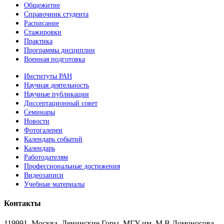
Общежитие
Справочник студента
Расписание
Стажировки
Практика
Программы дисциплин
Военная подготовка
Институты РАН
Научная деятельность
Научные публикации
Диссертационный совет
Семинары
Новости
Фотогалереи
Календарь событий
Календарь
Работодателям
Профессиональные достижения
Видеозаписи
Учебные материалы
Контакты
119991, Москва, Ленинские Горы, МГУ им. М.В.Ломоносова,