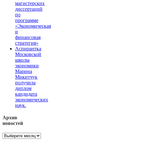
магистерских
диссертаций
по
программе
«Экономическая
и
финансовая
стратегия»
Аспирантка
Московской
школы
экономики
Марина
Микитчук
получила
диплом
кандидата
экономических
наук.
Архив
новостей
Архив
новостей