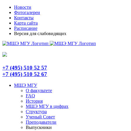
Skip
Telegram
Новости
to
Фотогалереи
content
Контакты
Карта сайта
Расписание
Версия для слабовидящих
+7 (495) 510 52 57
+7 (495) 510 52 67
МШЭ МГУ
О факультете
FAQ
История
МШЭ МГУ в цифрах
Структура
Ученый Совет
Преподаватели
Выпускники