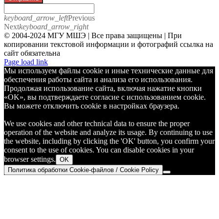
keyboard_arrow_left
Previous
Next
keyboard_arrow_right
© 2004-2024 МГУ МШЭ | Все права защищены | При
копировании текстовой информации и фотографий ссылка на
сайт обязательна
Telegram
Page load link
Мы используем файлы cookie и иные технические данные для
обеспечения работы сайта и анализа его использования.
Продолжая использование сайта, включая нажатие кнопки
«OK», вы подтверждаете согласие с использованием cookie.
Вы можете отключить cookie в настройках браузера.
We use cookies and other technical data to ensure the proper
operation of the website and analyze its usage. By continuing to use
the website, including by clicking the 'OK' button, you confirm your
consent to the use of cookies. You can disable cookies in your
browser settings.
OK
Политика обработки Cookie-файлов / Cookie Policy
Go
to
Top