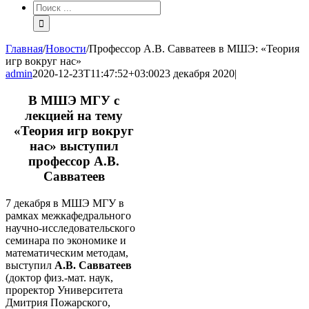
Результат
поиска:
Главная
/
Новости
/
Профессор А.В. Савватеев в МШЭ: «Теория
игр вокруг нас»
admin
2020-12-23T11:47:52+03:00
23 декабря 2020
|
В МШЭ МГУ с
лекцией на тему
«Теория игр вокруг
нас» выступил
профессор А.В.
Савватеев
7 декабря в МШЭ МГУ в
рамках межкафедрального
научно-исследовательского
семинара по экономике и
математическим методам,
выступил
А.В.
Савватеев
(доктор физ.-мат. наук,
проректор Университета
Дмитрия Пожарского,