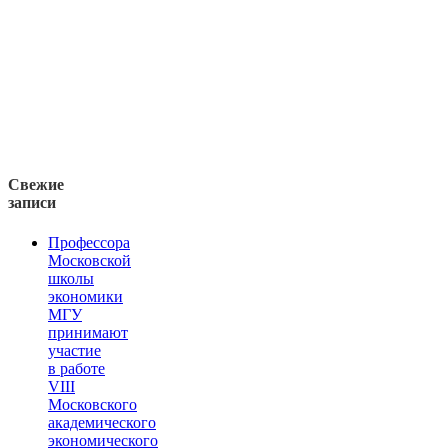
Свежие
записи
Профессора
Московской
школы
экономики
МГУ
принимают
участие
в работе
VIII
Московского
академического
экономического