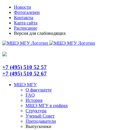
Skip
Telegram
Новости
to
Фотогалереи
content
Контакты
Карта сайта
Расписание
Версия для слабовидящих
+7 (495) 510 52 57
+7 (495) 510 52 67
МШЭ МГУ
О факультете
FAQ
История
МШЭ МГУ в цифрах
Структура
Ученый Совет
Преподаватели
Выпускники