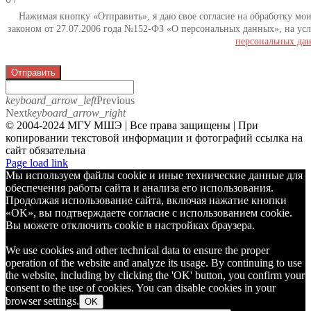
Нажимая кнопку «Отправить», я даю свое согласие на обработку мо
законом от 27.07.2006 года №152-ФЗ «О персональных данных», на усл
персональных да
Отправить
keyboard_arrow_left
Previous
Next
keyboard_arrow_right
© 2004-2024 МГУ МШЭ | Все права защищены | При
копировании текстовой информации и фотографий ссылка на
сайт обязательна
Telegram
Page load link
Мы используем файлы cookie и иные технические данные для
обеспечения работы сайта и анализа его использования.
Продолжая использование сайта, включая нажатие кнопки
«OK», вы подтверждаете согласие с использованием cookie.
Вы можете отключить cookie в настройках браузера.
We use cookies and other technical data to ensure the proper
operation of the website and analyze its usage. By continuing to use
the website, including by clicking the 'OK' button, you confirm your
consent to the use of cookies. You can disable cookies in your
browser settings.
OK