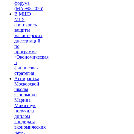
форума
(МАЭФ-2026)
В МШЭ
МГУ
состоялись
защиты
магистерских
диссертаций
по
программе
«Экономическая
и
финансовая
стратегия»
Аспирантка
Московской
школы
экономики
Марина
Микитчук
получила
диплом
кандидата
экономических
наук.