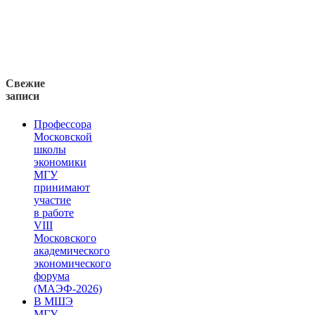
Свежие
записи
Профессора
Московской
школы
экономики
МГУ
принимают
участие
в работе
VIII
Московского
академического
экономического
форума
(МАЭФ-2026)
В МШЭ
МГУ