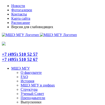
Skip
Telegram
Новости
to
Фотогалереи
content
Контакты
Карта сайта
Расписание
Версия для слабовидящих
+7 (495) 510 52 57
+7 (495) 510 52 67
МШЭ МГУ
О факультете
FAQ
История
МШЭ МГУ в цифрах
Структура
Ученый Совет
Преподаватели
Выпускники