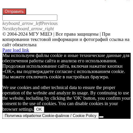
Отправить
keyboard_arrow_left
Previous
Next
keyboard_arrow_right
© 2004-2024 МГУ МШЭ | Все права защищены | При
копировании текстовой информации и фотографий ссылка на
сайт обязательна
Telegram
Page load link
Мы используем файлы cookie и иные технические данные для
обеспечения работы сайта и анализа его использования.
Продолжая использование сайта, включая нажатие кнопки
«OK», вы подтверждаете согласие с использованием cookie.
Вы можете отключить cookie в настройках браузера.
We use cookies and other technical data to ensure the proper
operation of the website and analyze its usage. By continuing to use
the website, including by clicking the 'OK' button, you confirm your
consent to the use of cookies. You can disable cookies in your
browser settings.
OK
Политика обработки Cookie-файлов / Cookie Policy
Go
to
Top