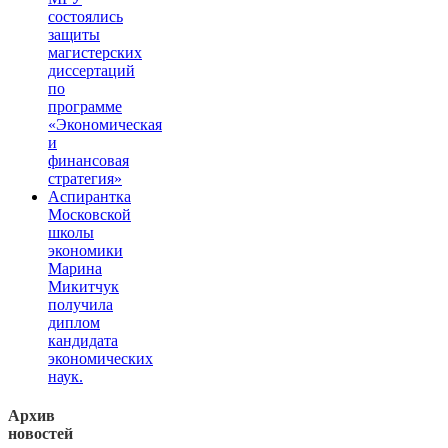
состоялись
защиты
магистерских
диссертаций
по
программе
«Экономическая
и
финансовая
стратегия»
Аспирантка
Московской
школы
экономики
Марина
Микитчук
получила
диплом
кандидата
экономических
наук.
Архив
новостей