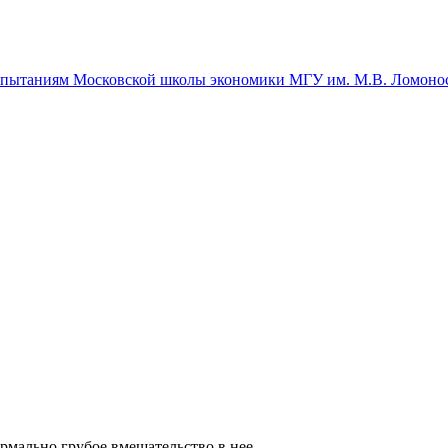
спытаниям Московской школы экономики МГУ им. М.В. Ломоно
рмально грубое вмешательство в нее