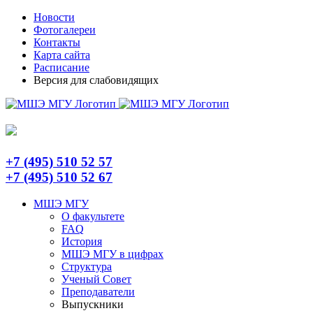
Skip
Telegram
Новости
to
Фотогалереи
content
Контакты
Карта сайта
Расписание
Версия для слабовидящих
+7 (495) 510 52 57
+7 (495) 510 52 67
МШЭ МГУ
О факультете
FAQ
История
МШЭ МГУ в цифрах
Структура
Ученый Совет
Преподаватели
Выпускники