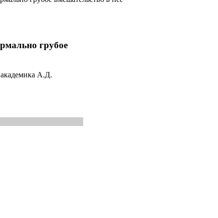
рмально грубое
академика А.Д.