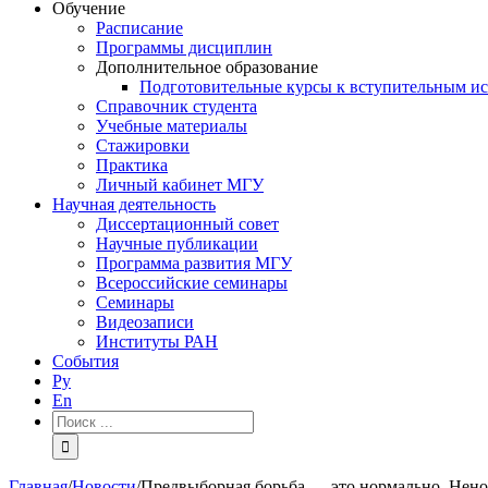
Обучение
Расписание
Программы дисциплин
Дополнительное образование
Подготовительные курсы к вступительным и
Справочник студента
Учебные материалы
Стажировки
Практика
Личный кабинет МГУ
Научная деятельность
Диссертационный совет
Научные публикации
Программа развития МГУ
Всероссийские семинары
Семинары
Видеозаписи
Институты РАН
События
Ру
En
Результат
поиска:
Главная
/
Новости
/
Предвыборная борьба — это нормально. Нено