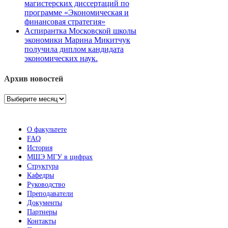
магистерских диссертаций по
программе «Экономическая и
финансовая стратегия»
Аспирантка Московской школы
экономики Марина Микитчук
получила диплом кандидата
экономических наук.
Архив новостей
Архив
новостей
О факультете
FAQ
История
МШЭ МГУ в цифрах
Структура
Кафедры
Руководство
Преподаватели
Документы
Партнеры
Контакты