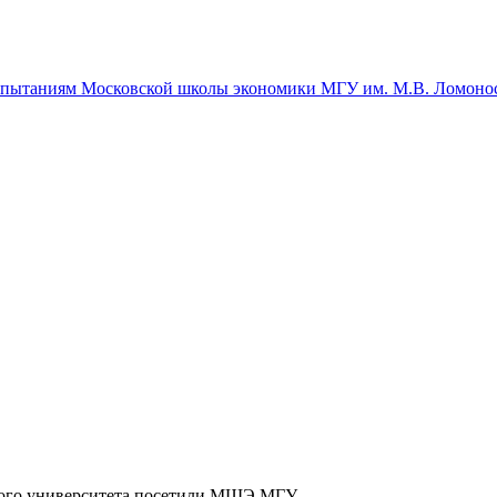
спытаниям Московской школы экономики МГУ им. М.В. Ломоно
ного университета посетили МШЭ МГУ