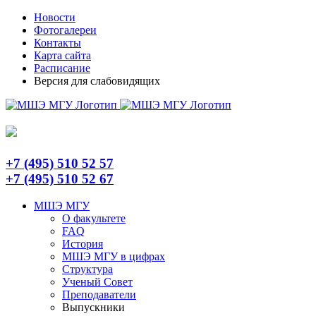
Skip
Telegram
Новости
to
Фотогалереи
content
Контакты
Карта сайта
Расписание
Версия для слабовидящих
+7 (495) 510 52 57
+7 (495) 510 52 67
МШЭ МГУ
О факультете
FAQ
История
МШЭ МГУ в цифрах
Структура
Ученый Совет
Преподаватели
Выпускники