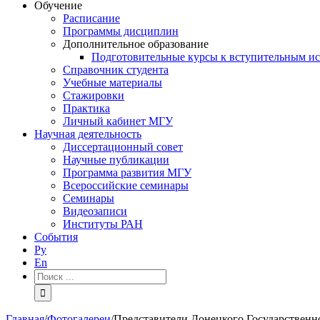
Обучение
Расписание
Программы дисциплин
Дополнительное образование
Подготовительные курсы к вступительным и
Справочник студента
Учебные материалы
Стажировки
Практика
Личный кабинет МГУ
Научная деятельность
Диссертационный совет
Научные публикации
Программа развития МГУ
Всероссийские семинары
Семинары
Видеозаписи
Институты РАН
События
Ру
En
Результат
поиска:
Главная
/
Фотогалереи
/
Представители Донецкого Государствен